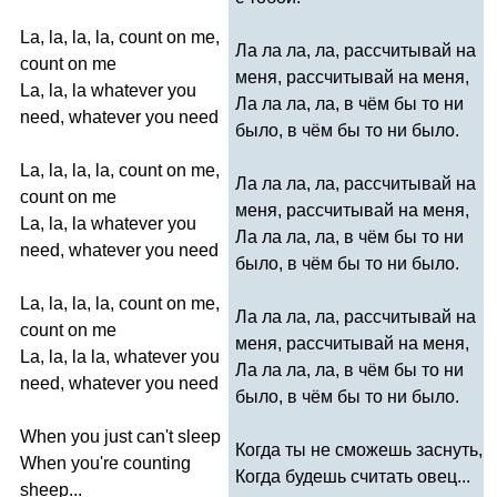
La
,
la
,
la
,
la
,
count
on
me
,
Ла ла ла, ла, рассчитывай на
count
on
me
меня, рассчитывай на меня,
La
,
la
,
la
whatever
you
Ла ла ла, ла, в чём бы то ни
need
,
whatever
you
need
было, в чём бы то ни было.
La
,
la
,
la
,
la
,
count
on
me
,
Ла ла ла, ла, рассчитывай на
count
on
me
меня, рассчитывай на меня,
La
,
la
,
la
whatever
you
Ла ла ла, ла, в чём бы то ни
need
,
whatever
you
need
было, в чём бы то ни было.
La
,
la
,
la
,
la
,
count
on
me
,
Ла ла ла, ла, рассчитывай на
count
on
me
меня, рассчитывай на меня,
La
,
la
,
la
la
,
whatever
you
Ла ла ла, ла, в чём бы то ни
need
,
whatever
you
need
было, в чём бы то ни было.
When
you
just
can't
sleep
Когда ты не сможешь заснуть,
When
you're
counting
Когда будешь считать овец...
sheep
...