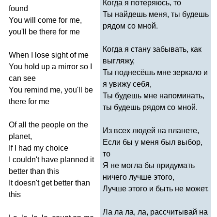
Когда я потеряюсь, то
found
Ты найдешь меня, ты будешь
You
will
come
for
me
,
рядом со мной.
you'll
be
there
for
me
Когда я стану забывать, как
When
I
lose
sight
of
me
выгляжу,
You
hold
up
a
mirror
so
I
Ты поднесёшь мне зеркало и
can
see
я увижу себя,
You
remind
me
,
you'll
be
Ты будешь мне напоминать,
there
for
me
ты будешь рядом со мной.
Of
all
the
people
on
the
Из всех людей на планете,
planet
,
Если бы у меня был выбор,
If
I
had
my
choice
то
I
couldn't
have
planned
it
Я не могла бы придумать
better
than
this
ничего лучше этого,
It
doesn't
get
better
than
Лучше этого и быть не может.
this
Ла ла ла, ла, рассчитывай на