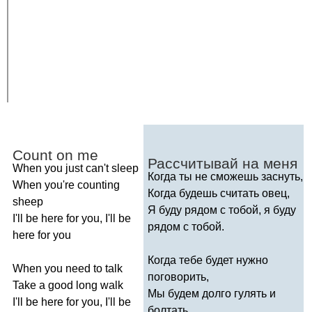
Count
on
me
Рассчитывай на меня
When
you
just
can't
sleep
Когда ты не сможешь заснуть,
When
you're
counting
Когда будешь считать овец,
sheep
Я буду рядом с тобой, я буду
I'll
be
here
for
you
,
I'll
be
рядом с тобой.
here
for
you
Когда тебе будет нужно
When
you
need
to
talk
поговорить,
Take
a
good
long
walk
Мы будем долго гулять и
I'll
be
here
for
you
,
I'll
be
болтать,