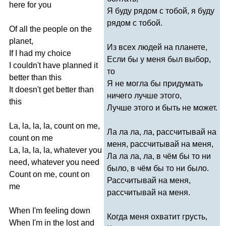
here
for
you
Я буду рядом с тобой, я буду
рядом с тобой.
Of
all
the
people
on
the
planet
,
Из всех людей на планете,
If
I
had
my
choice
Если бы у меня был выбор,
I
couldn't
have
planned
it
то
better
than
this
Я не могла бы придумать
It
doesn't
get
better
than
ничего лучше этого,
this
Лучше этого и быть не может.
La
,
la
,
la
,
la
,
count
on
me
,
Ла ла ла, ла, рассчитывай на
count
on
me
меня, рассчитывай на меня,
La
,
la
,
la
,
la
,
whatever
you
Ла ла ла, ла, в чём бы то ни
need
,
whatever
you
need
было, в чём бы то ни было.
Count
on
me
,
count
on
Рассчитывай на меня,
me
рассчитывай на меня.
When
I'm
feeling
down
Когда меня охватит грусть,
When
I'm
in
the
lost
and