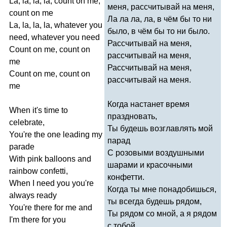
La
,
la
,
la
,
la
,
count
on
me
,
меня, рассчитывай на меня,
count
on
me
Ла ла ла, ла, в чём бы то ни
La
,
la
,
la
,
la
,
whatever
you
было, в чём бы то ни было.
need
,
whatever
you
need
Рассчитывай на меня,
Count
on
me
,
count
on
рассчитывай на меня,
me
Рассчитывай на меня,
Count
on
me
,
count
on
рассчитывай на меня.
me
Когда настанет время
When
it's
time
to
праздновать,
celebrate
,
Ты будешь возглавлять мой
You're
the
one
leading
my
парад
parade
С розовыми воздушными
With
pink
balloons
and
шарами и красочными
rainbow
confetti
,
конфетти.
When
I
need
you
you're
Когда ты мне понадобишься,
always
ready
ты всегда будешь рядом,
You're
there
for
me
and
Ты рядом со мной, а я рядом
I'm
there
for
you
с тобой.