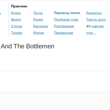
Практика
ь
Аудио
Тесты
Перевод песен
Анекдоты
ь
Видео
Радио
Подборки слов
Тексты англ.
Статьи
Картинки
Разговорник
озвучка
Топики
Форум
Переводчик
еще...
And
The
Bottlemen