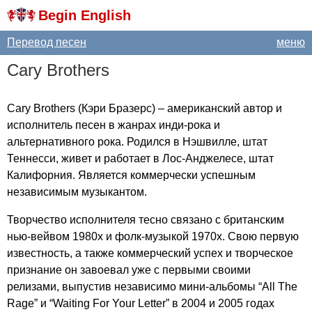
Begin English
Перевод песен
меню
Cary
Brothers
Cary
Brothers
(Кэри Бразерс) – американский автор и
исполнитель песен в жанрах инди-рока и
альтернативного рока. Родился в Нэшвилле, штат
Теннесси, живет и работает в Лос-Анджелесе, штат
Калифорния. Является коммерчески успешным
независимым музыкантом.
Творчество исполнителя тесно связано с британским
нью-вейвом 1980х и фолк-музыкой 1970х. Свою первую
известность, а также коммерческий успех и творческое
признание он завоевал уже с первыми своими
релизами, выпустив независимо мини-альбомы “
All
The
Rage
” и “
Waiting
For
Your
Letter
” в 2004 и 2005 годах