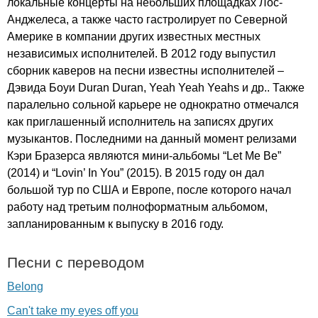
локальные концерты на небольших площадках Лос-
Анджелеса, а также часто гастролирует по Северной
Америке в компании других известных местных
независимых исполнителей. В 2012 году выпустил
сборник каверов на песни известны исполнителей –
Дэвида Боуи
Duran
Duran
,
Yeah
Yeah
Yeahs
и др.. Также
паралельно сольной карьере не однократно отмечался
как приглашенный исполнитель на записях других
музыкантов. Последними на данный момент релизами
Кэри Бразерса являются мини-альбомы “
Let
Me
Be
”
(2014) и “
Lovin
’
In
You
” (2015). В 2015 году он дал
большой тур по США и Европе, после которого начал
работу над третьим полноформатным альбомом,
запланированным к выпуску в 2016 году.
Песни с переводом
Belong
Can't take my eyes off you