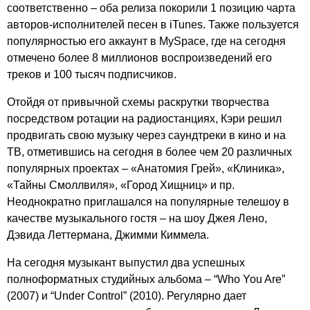
соответственно – оба релиза покорили 1 позицию чарта
авторов-исполнителей песен в
iTunes
. Также пользуется
популярностью его аккаунт в
MySpace
, где на сегодня
отмечено более 8 миллионов воспроизведений его
треков и 100 тысяч подписчиков.
Отойдя от привычной схемы раскрутки творчества
посредством ротации на радиостанциях, Кэри решил
продвигать свою музыку через саундтреки в кино и на
ТВ, отметившись на сегодня в более чем 20 различных
популярных проектах – «Анатомия Грей», «Клиника»,
«Тайны Смоллвиля», «Город Хищниц» и пр.
Неоднократно приглашался на популярные телешоу в
качестве музыкального гостя – на шоу Джея Лено,
Дэвида Леттермана, Джимми Киммела.
На сегодня музыкант выпустил два успешных
полноформатных студийных альбома – “
Who
You
Are
”
(2007) и “
Under
Control
” (2010). Регулярно дает