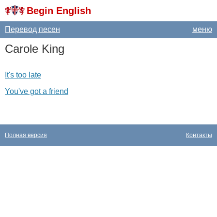
Begin English
Перевод песен
меню
Carole
King
It's too late
You've got a friend
Полная версия
Контакты