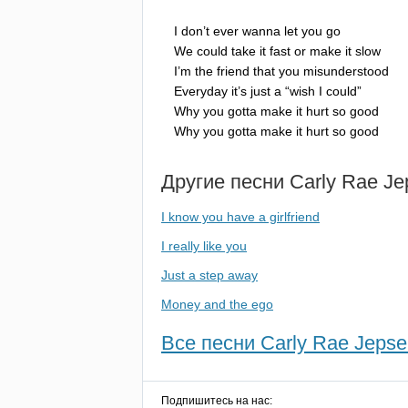
I
don
’
t
ever
wanna
let
you
go
We
could
take
it
fast
or
make
it
slow
I
’
m
the
friend
that
you
misunderstood
Everyday
it
’
s
just
a
“
wish
I
could
”
Why
you
gotta
make
it
hurt
so
good
Why
you
gotta
make
it
hurt
so
good
Другие песни
Carly
Rae
Je
I know you have a girlfriend
I really like you
Just a step away
Money and the ego
Все песни Carly Rae Jepse
Подпишитесь на нас: