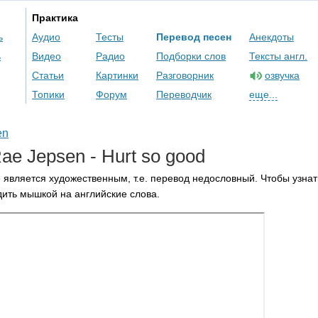
Практика
ь
Аудио
Тесты
Перевод песен
Анекдоты
ь
Видео
Радио
Подборки слов
Тексты англ.
Статьи
Картинки
Разговорник
озвучка
Топики
Форум
Переводчик
еще...
en
ae
Jepsen
-
Hurt
so
good
 является художественным, т.е. перевод недословный. Чтобы узнат
ить мышкой на английские слова.