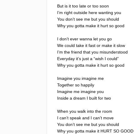
But
is
it
too
late
or
too
soon
I
’
m
right
outside
here
wanting
you
You
don
’
t
see
me
but
you
should
Why
you
gotta
make
it
hurt
so
good
I
don
’
t
ever
wanna
let
you
go
We
could
take
it
fast
or
make
it
slow
I
’
m
the
friend
that
you
misunderstood
Everyday
it
’
s
just
a
“
wish
I
could
”
Why
you
gotta
make
it
hurt
so
good
Imagine
you
imagine
me
Together
so
happily
Imagine
me
imagine
you
Inside
a
dream
I
built
for
two
When
you
walk
into
the
room
I
can
’
t
speak
and
I
can
’
t
move
You
don
’
t
see
me
but
you
should
Why
you
gotta
make
it
HURT
SO
GOOD