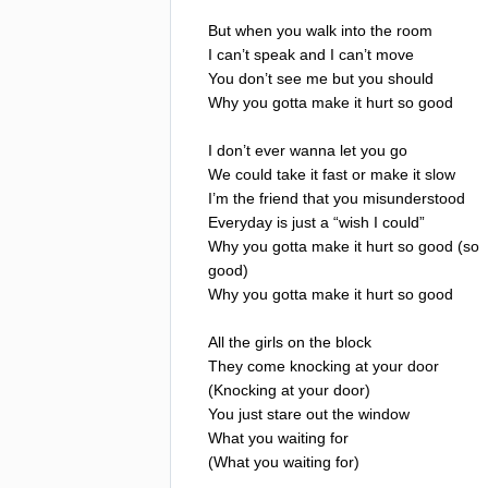
But
when
you
walk
into
the
room
I
can
’
t
speak
and
I
can
’
t
move
You
don
’
t
see
me
but
you
should
Why
you
gotta
make
it
hurt
so
good
I
don
’
t
ever
wanna
let
you
go
We
could
take
it
fast
or
make
it
slow
I
’
m
the
friend
that
you
misunderstood
Everyday
is
just
a
“
wish
I
could
”
Why
you
gotta
make
it
hurt
so
good
(
so
good
)
Why
you
gotta
make
it
hurt
so
good
All
the
girls
on
the
block
They
come
knocking
at
your
door
(
Knocking
at
your
door
)
You
just
stare
out
the
window
What
you
waiting
for
(
What
you
waiting
for
)