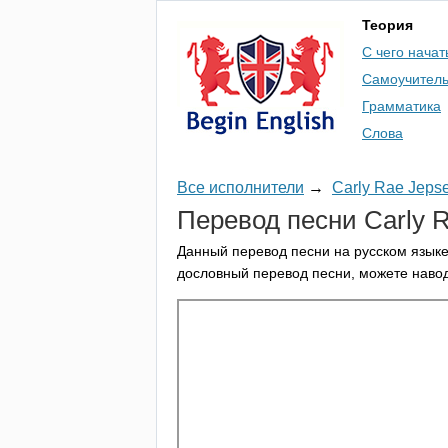
Теория
С чего начат
Самоучител
Грамматика
Слова
Все исполнители
→
Carly Rae Jeps
Перевод песни
Carly
R
Данный перевод песни на русском языке
дословный перевод песни, можете навод