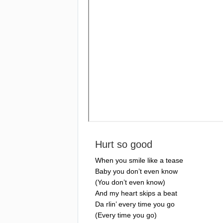
Hurt
so
good
When
you
smile
like
a
tease
Baby
you
don
’
t
even
know
(
You
don
’
t
even
know
)
And
my
heart
skips
a
beat
Da
rlin
’
every
time
you
go
(
Every
time
you
go
)