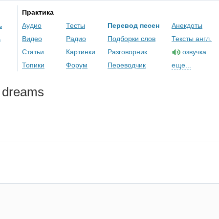
Практика
ь
Аудио
Тесты
Перевод песен
Анекдоты
ь
Видео
Радио
Подборки слов
Тексты англ.
Статьи
Картинки
Разговорник
озвучка
Топики
Форум
Переводчик
еще...
dreams