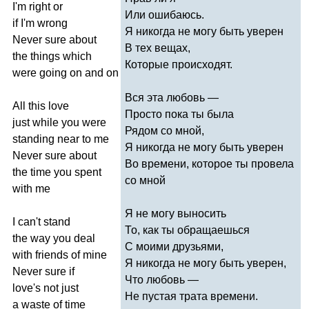
I'm
right
or
Или ошибаюсь.
if
I'm
wrong
Я никогда не могу быть уверен
Never
sure
about
В тех вещах,
the
things
which
Которые происходят.
were
going
on
and
on
Вся эта любовь —
All
this
love
Просто пока ты была
just
while
you
were
Рядом со мной,
standing
near
to
me
Я никогда не могу быть уверен
Never
sure
about
Во времени, которое ты провела
the
time
you
spent
со мной
with
me
Я не могу выносить
I
can't
stand
То, как ты обращаешься
the
way
you
deal
С моими друзьями,
with
friends
of
mine
Я никогда не могу быть уверен,
Never
sure
if
Что любовь —
love's
not
just
Не пустая трата времени.
a
waste
of
time