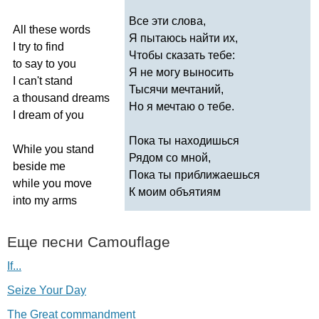
Все эти слова,
All
these
words
Я пытаюсь найти их,
I
try
to
find
Чтобы сказать тебе:
to
say
to
you
Я не могу выносить
I
can't
stand
Тысячи мечтаний,
a
thousand
dreams
Но я мечтаю о тебе.
I
dream
of
you
Пока ты находишься
While
you
stand
Рядом со мной,
beside
me
Пока ты приближаешься
while
you
move
К моим объятиям
into
my
arms
Еще песни
Camouflage
If...
Seize Your Day
The Great commandment