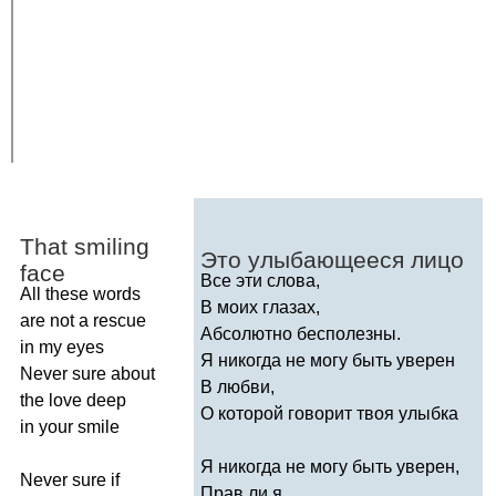
That
smiling
Это улыбающееся лицо
face
Все эти слова,
All
these
words
В моих глазах,
are
not
a
rescue
Абсолютно бесполезны.
in
my
eyes
Я никогда не могу быть уверен
Never
sure
about
В любви,
the
love
deep
О которой говорит твоя улыбка
in
your
smile
Я никогда не могу быть уверен,
Never
sure
if
Прав ли я