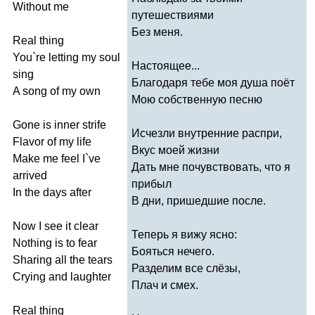
Without
me
путешествиями
Без меня.
Real
thing
You
`
re
letting
my
soul
Настоящее...
sing
Благодаря тебе моя душа поёт
A
song
of
my
own
Мою собственную песню
Gone
is
inner
strife
Исчезли внутренние распри,
Flavor
of
my
life
Вкус моей жизни
Make
me
feel
I
`
ve
Дать мне почувствовать, что я
arrived
прибыл
In
the
days
after
В дни, пришедшие после.
Now
I
see
it
clear
Теперь я вижу ясно:
Nothing
is
to
fear
Бояться нечего.
Sharing
all
the
tears
Разделим все слёзы,
Crying
and
laughter
Плач и смех.
Real
thing