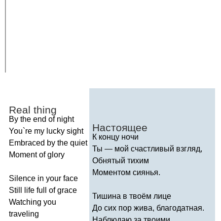
Real
thing
By
the
end
of
night
Настоящее
You
`
re
my
lucky
sight
К концу ночи
Embraced
by
the
quiet
Ты — мой счастливый взгляд,
Moment
of
glory
Обнятый тихим
Моментом сиянья.
Silence
in
your
face
Still
life
full
of
grace
Тишина в твоём лице
Watching
you
До сих пор жива, благодатная.
traveling
Наблюдаю за твоими