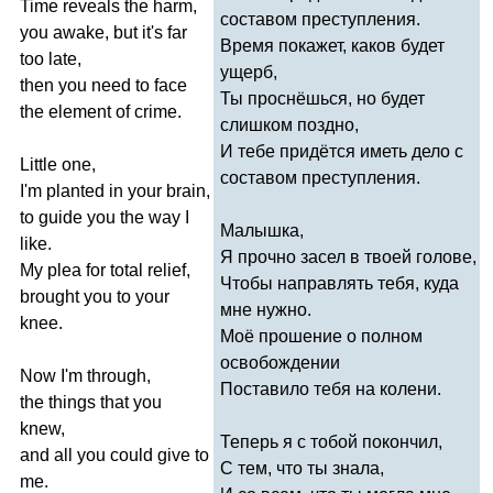
Time
reveals
the
harm
,
составом преступления.
you
awake
,
but
it's
far
Время покажет, каков будет
too
late
,
ущерб,
then
you
need
to
face
Ты проснёшься, но будет
the
element
of
crime
.
слишком поздно,
И тебе придётся иметь дело с
Little
one
,
составом преступления.
I'm
planted
in
your
brain
,
to
guide
you
the
way
I
Малышка,
like
.
Я прочно засел в твоей голове,
My
plea
for
total
relief
,
Чтобы направлять тебя, куда
brought
you
to
your
мне нужно.
knee
.
Моё прошение о полном
освобождении
Now
I'm
through
,
Поставило тебя на колени.
the
things
that
you
knew
,
Теперь я с тобой покончил,
and
all
you
could
give
to
С тем, что ты знала,
me
.