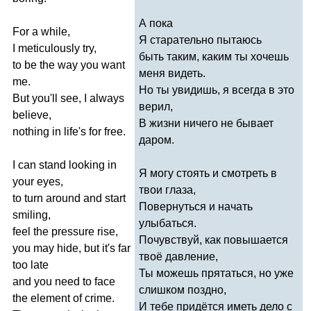
А пока
For
a
while
,
Я старательно пытаюсь
I
meticulously
try
,
быть таким, каким ты хочешь
to
be
the
way
you
want
меня видеть.
me
.
Но ты увидишь, я всегда в это
But
you'll
see
,
I
always
верил,
believe
,
В жизни ничего не бывает
nothing
in
life's
for
free
.
даром.
I
can
stand
looking
in
Я могу стоять и смотреть в
your
eyes
,
твои глаза,
to
turn
around
and
start
Повернуться и начать
smiling
,
улыбаться.
feel
the
pressure
rise
,
Почувствуй, как повышается
you
may
hide
,
but
it's
far
твоё давление,
too
late
Ты можешь прятаться, но уже
and
you
need
to
face
слишком поздно,
the
element
of
crime
.
И тебе придётся иметь дело с