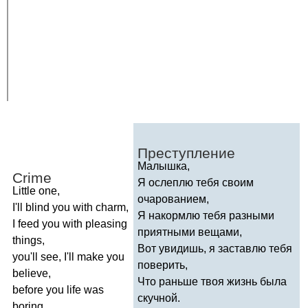
Преступление
Малышка,
Crime
Я ослеплю тебя своим
Little
one
,
очарованием,
I'll
blind
you
with
charm
,
Я накормлю тебя разными
I
feed
you
with
pleasing
приятными вещами,
things
,
Вот увидишь, я заставлю тебя
you'll
see
,
I'll
make
you
поверить,
believe
,
Что раньше твоя жизнь была
before
you
life
was
скучной.
boring
.