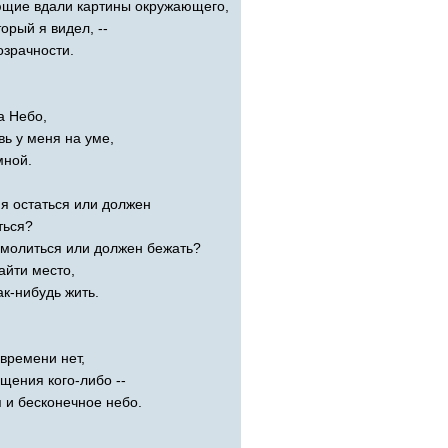
ющие вдали картины окружающего,
торый я видел, --
озрачности.
а Небо,
вь у меня на уме,
мной.
я остаться или должен
ться?
молиться или должен бежать?
айти место,
ак-нибудь жить.
 времени нет,
щения кого-либо --
я и бесконечное небо.