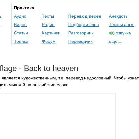
Практика
ь
Аудио
Тесты
Перевод песен
Анекдоты
ь
Видео
Радио
Подборки слов
Тексты англ.
Статьи
Картинки
Разговорник
озвучка
Топики
Форум
Переводчик
еще...
lage
-
Back
to
heaven
 является художественным, т.е. перевод недословный. Чтобы узнат
ить мышкой на английские слова.