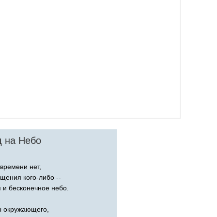
д на Небо
 времени нет,
щения кого-либо --
я и бесконечное небо.
ы окружающего,