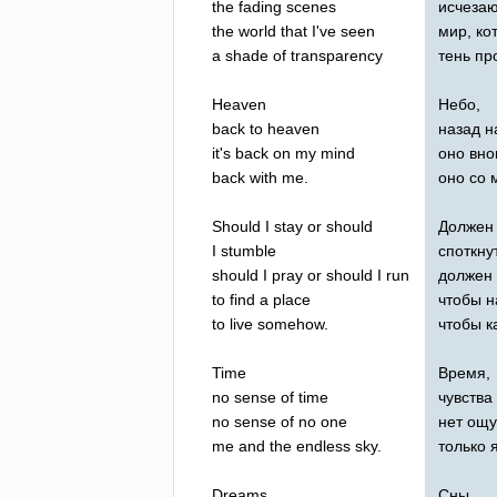
the
fading
scenes
исчеза
the
world
that
I've
seen
мир, ко
a
shade
of
transparency
тень пр
Heaven
Небо,
back
to
heaven
назад н
it's
back
on
my
mind
оно вно
back
with
me
.
оно со 
Should
I
stay
or
should
Должен 
I
stumble
споткну
should
I
pray
or
should
I
run
должен 
to
find
a
place
чтобы н
to
live
somehow
.
чтобы к
Time
Время,
no
sense
of
time
чувства
no
sense
of
no
one
нет ощу
me
and
the
endless
sky
.
только 
Dreams
Сны,