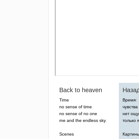
Back
to
heaven
Наза
Time
Время:
no
sense
of
time
чувства
no
sense
of
no
one
нет ощу
me
and
the
endless
sky
.
только 
Scenes
Картин