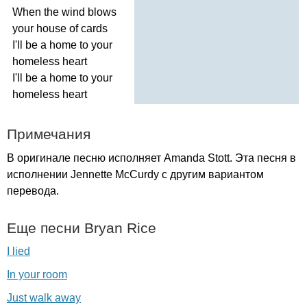
When
the
wind
blows
your
house
of
cards
I'll
be
a
home
to
your
homeless
heart
I'll
be
a
home
to
your
homeless
heart
Примечания
В оригинале песню исполняет
Amanda
Stott
. Эта песня в
исполнении
Jennette
McCurdy
с другим вариантом
перевода.
Еще песни
Bryan
Rice
I lied
In your room
Just walk away