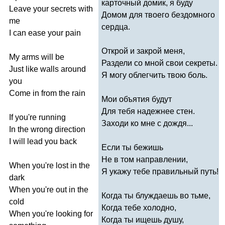
карточный домик, я буду
Leave
your
secrets
with
Домом для твоего бездомного
me
сердца.
I
can
ease
your
pain
Открой и закрой меня,
My
arms
will
be
Раздели со мной свои секреты.
Just
like
walls
around
Я могу облегчить твою боль.
you
Come
in
from
the
rain
Мои объятия будут
Для тебя надежнее стен.
If
you're
running
Заходи ко мне с дождя...
In
the
wrong
direction
I
will
lead
you
back
Если ты бежишь
Не в том направлении,
When
you're
lost
in
the
Я укажу тебе правильный путь!
dark
When
you're
out
in
the
Когда ты блуждаешь во тьме,
cold
Когда тебе холодно,
When
you're
looking
for
Когда ты ищешь душу,