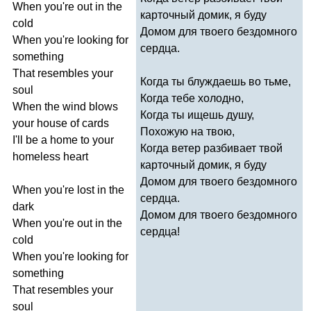
When
you're
out
in
the
карточный домик, я буду
cold
Домом для твоего бездомного
When
you're
looking
for
сердца.
something
That
resembles
your
Когда ты блуждаешь во тьме,
soul
Когда тебе холодно,
When
the
wind
blows
Когда ты ищешь душу,
your
house
of
cards
Похожую на твою,
I'll
be
a
home
to
your
Когда ветер разбивает твой
homeless
heart
карточный домик, я буду
Домом для твоего бездомного
When
you're
lost
in
the
сердца.
dark
Домом для твоего бездомного
When
you're
out
in
the
сердца!
cold
When
you're
looking
for
something
That
resembles
your
soul