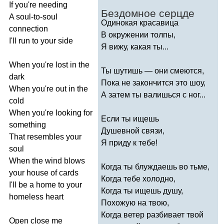
If
you're
needing
Бездомное серцде
A
soul-to-soul
Одинокая красавица
connection
В окружении толпы,
I'll
run
to
your
side
Я вижу, какая ты...
When
you're
lost
in
the
Ты шутишь — они смеются,
dark
Пока не закончится это шоу,
When
you're
out
in
the
А затем ты валишься с ног...
cold
When
you're
looking
for
Если ты ищешь
something
Душевной связи,
That
resembles
your
Я приду к тебе!
soul
When
the
wind
blows
Когда ты блуждаешь во тьме,
your
house
of
cards
Когда тебе холодно,
I'll
be
a
home
to
your
Когда ты ищешь душу,
homeless
heart
Похожую на твою,
Когда ветер разбивает твой
Open
close
me