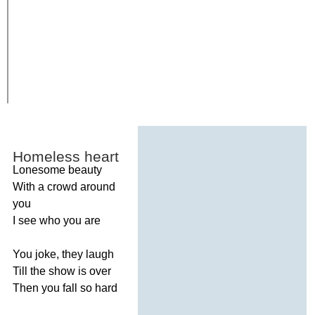
Homeless
heart
Lonesome
beauty
With
a
crowd
around
you
I
see
who
you
are
You
joke
,
they
laugh
Till
the
show
is
over
Then
you
fall
so
hard