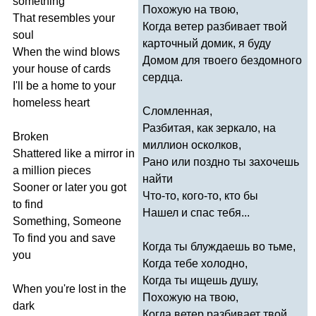
something
Похожую на твою,
That
resembles
your
Когда ветер разбивает твой
soul
карточный домик, я буду
When
the
wind
blows
Домом для твоего бездомного
your
house
of
cards
сердца.
I'll
be
a
home
to
your
homeless
heart
Сломленная,
Разбитая, как зеркало, на
Broken
миллион осколков,
Shattered
like
a
mirror
in
Рано или поздно ты захочешь
a
million
pieces
найти
Sooner
or
later
you
got
Что-то, кого-то, кто бы
to
find
Нашел и спас тебя...
Something
,
Someone
To
find
you
and
save
Когда ты блуждаешь во тьме,
you
Когда тебе холодно,
Когда ты ищешь душу,
When
you're
lost
in
the
Похожую на твою,
dark
Когда ветер разбивает твой