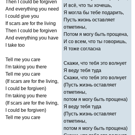
Then
I
could
be
forgiven
И всё, что ты хочешь,
And
everything
you
need
Я могла бы тебе подарить,
I
could
give
you
Пусть жизнь оставляет
If
scars
are
for
the
living
отметины,
Then
I
could
be
forgiven
Потом я могу быть прощена,
And
everything
you
have
И со всем, что ты говоришь,
I
take
too
Я тоже согласна
Tell
me
you
care
Скажи, что тебя это волнует
I'm
taking
you
there
Я веду тебя туда
Tell
me
you
care
Скажи, что тебя это волнует
(
If
scars
are
for
the
living
,
(Пусть жизнь оставляет
I
could
be
forgiven
)
отметины,
I'm
taking
you
there
потом я могу быть прощена)
(
If
scars
are
for
the
living
,
Я веду тебя туда
I
could
be
forgiven
)
(Пусть жизнь оставляет
Tell
me
you
care
отметины,
потом я могу быть прощена)