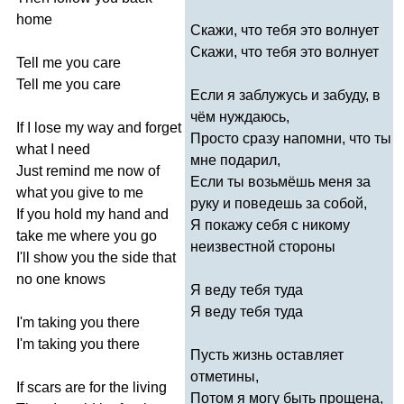
home
Скажи, что тебя это волнует
Скажи, что тебя это волнует
Tell
me
you
care
Tell
me
you
care
Если я заблужусь и забуду, в
чём нуждаюсь,
If
I
lose
my
way
and
forget
Просто сразу напомни, что ты
what
I
need
мне подарил,
Just
remind
me
now
of
Если ты возьмёшь меня за
what
you
give
to
me
руку и поведешь за собой,
If
you
hold
my
hand
and
Я покажу себя с никому
take
me
where
you
go
неизвестной стороны
I'll
show
you
the
side
that
no
one
knows
Я веду тебя туда
Я веду тебя туда
I'm
taking
you
there
I'm
taking
you
there
Пусть жизнь оставляет
отметины,
If
scars
are
for
the
living
Потом я могу быть прощена,