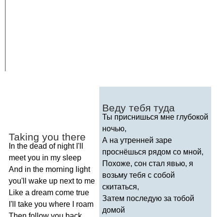
Веду тебя туда
Ты приснишься мне глубокой
ночью,
Taking
you
there
А на утренней заре
In
the
dead
of
night
I'll
проснёшься рядом со мной,
meet
you
in
my
sleep
Похоже, сон стал явью, я
And
in
the
morning
light
возьму тебя с собой
you'll
wake
up
next
to
me
скитаться,
Like
a
dream
come
true
Затем последую за тобой
I'll
take
you
where
I
roam
домой
Then
follow
you
back