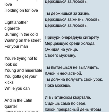
Держишься за любовь.
love
Holding
on
for
love
Ты держишься за жизнь,
Держишься за жизнь, любовь,
Light
another
Держишься за любовь.
cigarette
Burning
in
the
cold
Прикури очередную сигарету,
Waiting
on
the
street
Мерцающую среди холода,
For
your
man
Ожидая на улице,
Своего мужчину.
You're
trying
not
to
look
so
Ты пытаешься не выглядеть,
Young
and
miserable
Юной и несчастной,
You
gotta
get
your
Ты должна получить свой урок,
kicks
Пока можешь.
While
you
can
И в Латинском квартале,
And
in
the
Latin
Сидишь сама по себе,
quarter
Какой прекрасный день чтобы