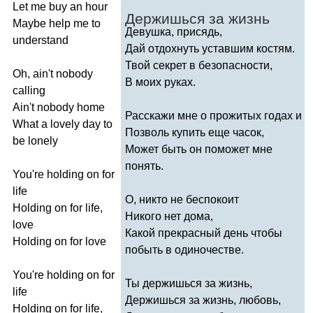
Let
me
buy
an
hour
Держишься за жизнь
Maybe
help
me
to
Девушка, присядь,
understand
Дай отдохнуть уставшим костям.
Твой секрет в безопасности,
Oh
,
ain't
nobody
В моих руках.
calling
Ain't
nobody
home
Расскажи мне о прожитых годах и
What
a
lovely
day
to
Позволь купить еще часок,
be
lonely
Может быть он поможет мне
понять.
You're
holding
on
for
life
О, никто не беспокоит
Holding
on
for
life
,
Никого нет дома,
love
Какой прекрасный день чтобы
Holding
on
for
love
побыть в одиночестве.
You're
holding
on
for
Ты держишься за жизнь,
life
Держишься за жизнь, любовь,
Holding
on
for
life
,