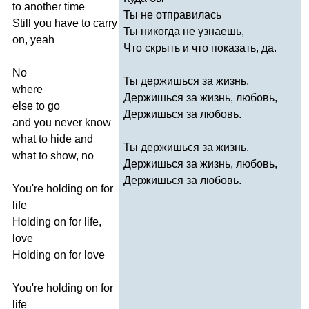
to
another
time
Ты не отправилась
Still
you
have
to
carry
Ты никогда не узнаешь,
on
,
yeah
Что скрыть и что показать, да.
No
Ты держишься за жизнь,
where
Держишься за жизнь, любовь,
else
to
go
Держишься за любовь.
and
you
never
know
what
to
hide
and
Ты держишься за жизнь,
what
to
show
,
no
Держишься за жизнь, любовь,
Держишься за любовь.
You're
holding
on
for
life
Holding
on
for
life
,
love
Holding
on
for
love
You're
holding
on
for
life