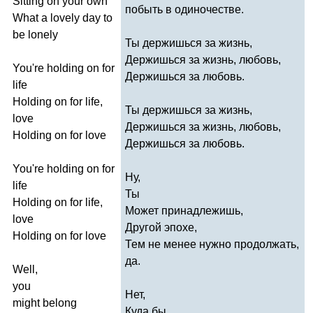
Sitting
on
your
own
побыть в одиночестве.
What
a
lovely
day
to
be
lonely
Ты держишься за жизнь,
Держишься за жизнь, любовь,
You're
holding
on
for
Держишься за любовь.
life
Holding
on
for
life
,
Ты держишься за жизнь,
love
Держишься за жизнь, любовь,
Holding
on
for
love
Держишься за любовь.
You're
holding
on
for
Ну,
life
Ты
Holding
on
for
life
,
Может принадлежишь,
love
Другой эпохе,
Holding
on
for
love
Тем не менее нужно продолжать,
да.
Well
,
you
Нет,
might
belong
Куда бы