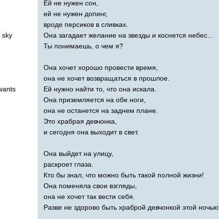
Ей не нужен сон,
ей не нужен допинг,
вроде персиков в сливках.
sky
Она загадает желание на звезды и коснется небес...
Ты понимаешь, о чем я?
Она хочет хорошо провести время,
она не хочет возвращаться в прошлое.
wants
Ей нужно найти то, что она искала.
Она приземляется на обе ноги,
она не останется на заднем плане.
Это храбрая девчонка,
и сегодня она выходит в свет.
Она выйдет на улицу,
раскроет глаза.
Кто бы знал, что можно быть такой полной жизни!
Она поменяла свои взгляды,
она не хочет так вести себя.
Разве не здорово быть храброй девчонкой этой ночью