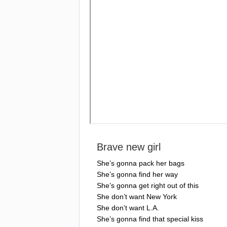
Brave
new
girl
She
’
s
gonna
pack
her
bags
She
’
s
gonna
find
her
way
She
’
s
gonna
get
right
out
of
this
She
don
’
t
want
New
York
She
don
’
t
want
L
.
A
.
She
’
s
gonna
find
that
special
kiss