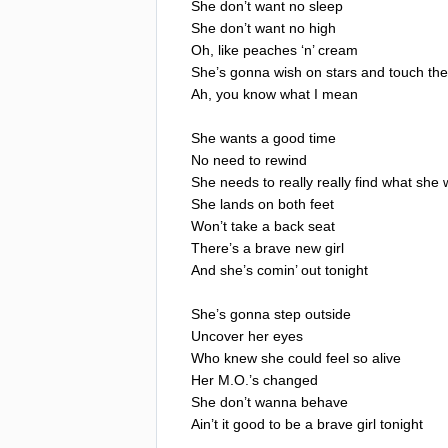
She
don
’
t
want
no
sleep
She
don
’
t
want
no
high
Oh
,
like
peaches
‘
n
’
cream
She
’
s
gonna
wish
on
stars
and
touch
the
Ah
,
you
know
what
I
mean
She
wants
a
good
time
No
need
to
rewind
She
needs
to
really
really
find
what
she
She
lands
on
both
feet
Won
’
t
take
a
back
seat
There
’
s
a
brave
new
girl
And
she
’
s
comin
’
out
tonight
She
’
s
gonna
step
outside
Uncover
her
eyes
Who
knew
she
could
feel
so
alive
Her
M
.
O
.’
s
changed
She
don
’
t
wanna
behave
Ain
’
t
it
good
to
be
a
brave
girl
tonight