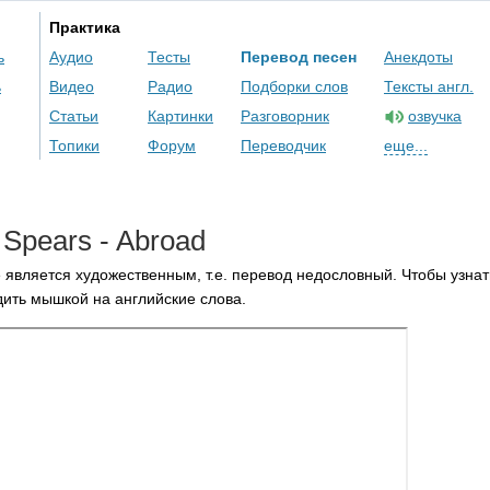
Практика
ь
Аудио
Тесты
Перевод песен
Анекдоты
ь
Видео
Радио
Подборки слов
Тексты англ.
Статьи
Картинки
Разговорник
озвучка
Топики
Форум
Переводчик
еще...
Spears
-
Abroad
 является художественным, т.е. перевод недословный. Чтобы узнат
ить мышкой на английские слова.