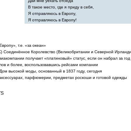
Дай мне уехать отсюда
В такое место, где я приду в себя,
Я отправляюсь в Европу,
Я отправляюсь в Европу!
Европу», т.е. «за океан»
K
) Соединённое Королевство (Великобритании и Северной Ирланд
виакомпании получает «платиновый» статус, если он набрал за год
лов и более, воспользовавшись рейсами компании
Дом высокой моды, основанный в 1837 году, сегодня
 аксессуарах, парфюмерии, предметах роскоши и готовой одежды
rs