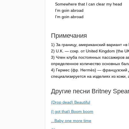
Somewhere
that
I
can
clear
my
head
I
’
m
goin
abroad
I
’
m
goin
abroad
Примечания
1) За границу, американский вариант «в 
2)
U
.
K
. — сокр. от
United
Kingdom
(
the
U
3) Член клуба постоянных пассажиров а
определенное количество основных бал
4) Гермес (фр.
Herm
è
s
) — французский 
специализируется на изделиях из кожи,
Другие песни
Britney
Spea
(Drop dead) Beautiful
(I got that) Boom boom
...Baby one more time