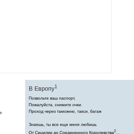
1
В Европу
Позвольте ваш паспорт,
Пожалуйста, снимите очки.
Проход через таможню, такси, багаж
e
Знаешь, ты все еще меня любишь
2
От Сицилии до Соединенного Королевства
...