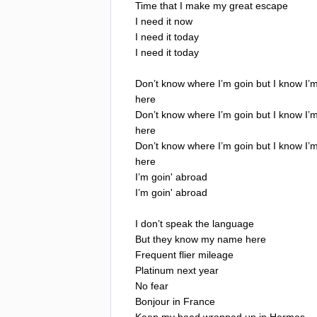
Time
that
I
make
my
great
escape
I
need
it
now
I
need
it
today
I
need
it
today
Don
’
t
know
where
I
’
m
goin
but
I
know
I
’
here
Don
’
t
know
where
I
’
m
goin
but
I
know
I
’
here
Don
’
t
know
where
I
’
m
goin
but
I
know
I
’
here
I
’
m
goin'
abroad
I
’
m
goin'
abroad
I
don
’
t
speak
the
language
But
they
know
my
name
here
Frequent
flier
mileage
Platinum
next
year
No
fear
Bonjour
in
France
Keep
my
head
wrapped
up
in
Hermes