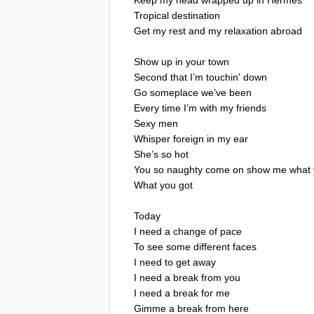
Tropical
destination
Get
my
rest
and
my
relaxation
abroad
Show
up
in
your
town
Second
that
I
’
m
touchin'
down
Go
someplace
we
’
ve
been
Every
time
I
’
m
with
my
friends
Sexy
men
Whisper
foreign
in
my
ear
She
’
s
so
hot
You
so
naughty
come
on
show
me
what
What
you
got
Today
I
need
a
change
of
pace
To
see
some
different
faces
I
need
to
get
away
I
need
a
break
from
you
I
need
a
break
for
me
Gimme
a
break
from
here