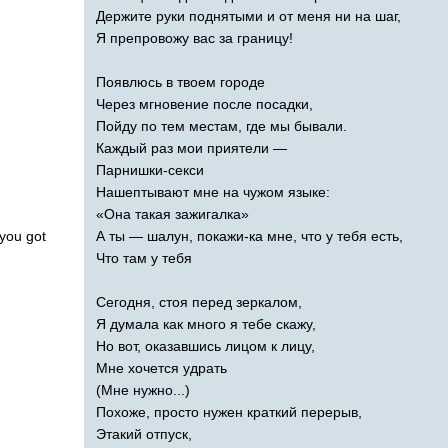
Держите руки поднятыми и от меня ни на шаг,
Я препровожу вас за границу!
Появлюсь в твоем городе
Через мгновение после посадки,
Пойду по тем местам, где мы бывали.
Каждый раз мои приятели —
Парнишки-секси
Нашептывают мне на чужом языке:
«Она такая зажигалка»
you
got
А ты — шалун, покажи-ка мне, что у тебя есть,
Что там у тебя
Сегодня, стоя перед зеркалом,
Я думала как много я тебе скажу,
Но вот, оказавшись лицом к лицу,
Мне хочется удрать
(Мне нужно...)
Похоже, просто нужен краткий перерыв,
Этакий отпуск,