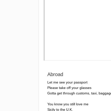
Abroad
Let
me
see
your
passport
Please
take
off
your
glasses
Gotta
get
through
customs
,
taxi
,
baggag
You
know
you
still
love
me
Sicily
to
the
U
.
K
.