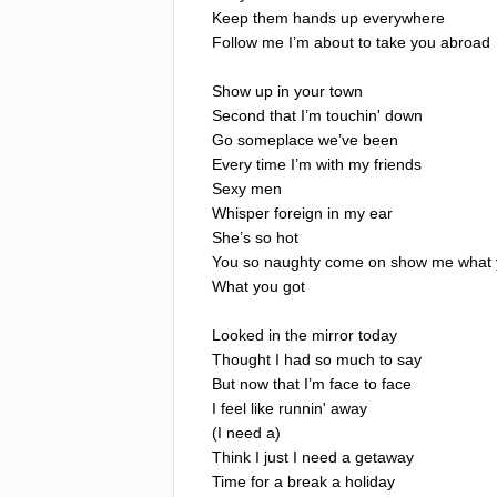
Keep
them
hands
up
everywhere
Follow
me
I
’
m
about
to
take
you
abroad
Show
up
in
your
town
Second
that
I
’
m
touchin'
down
Go
someplace
we
’
ve
been
Every
time
I
’
m
with
my
friends
Sexy
men
Whisper
foreign
in
my
ear
She
’
s
so
hot
You
so
naughty
come
on
show
me
what
What
you
got
Looked
in
the
mirror
today
Thought
I
had
so
much
to
say
But
now
that
I
’
m
face
to
face
I
feel
like
runnin'
away
(
I
need
a
)
Think
I
just
I
need
a
getaway
Time
for
a
break
a
holiday