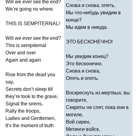
Will
we
ever
see
the
end
?
Снова и снова, опять.
We
’
re
going
no
where
.
Мы что-нибудь увидим в
конце?
THIS
IS
SEMPITERNAL
!
Мы идем в никуда.
Will
we
ever
see
the
end
?
ЭТО БЕСКОНЕЧНО!
This
is
sempiternal
Over
and
over
Мы увидим конец?
Again
and
again
Это бесконечно.
Снова и снова,
Rise
from
the
dead
you
Опять и опять.
say
,
Secrets
don
’
t
sleep
till
Воскреснуть из мертвых, вы
they
’
re
took
to
the
grave
,
говорите,
Signal
the
sirens
,
Секреты не спят, пока они в
Rally
the
troops
,
могиле,
Ladies
and
Gentlemen
,
Вой сирен,
It
’
s
the
moment
of
truth
Митинги войск,