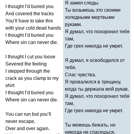
Я замел следы.
I
thought
I
’
d
buried
you
Ты возьмешь это своими
And
covered
the
tracks
холодными мертвыми
You
’
ll
have
to
take
this
руками.
with
your
cold
dead
hands
Я думал, что похоронил тебя
I
thought
I
’
d
buried
you
там,
Where
sin
can
never
die
.
Где грех никогда не умрет.
I
thought
I
cut
you
loose
Я думал, я освободился от
Severed
the
feeling
тебя.
I
stepped
through
the
Спас чувства.
crack
as
you
clamp
to
my
Я провалился в трещину,
shirt
когда ты держала мой рукав.
I
thought
I
’
d
buried
you
Я думал, что похоронил тебя
Where
sin
can
never
die
.
там,
Где грех никогда не умрет.
You
can
run
but
you
’
ll
never
escape
,
Ты можешь бежать, но
Over
and
over
again
.
никогда не спасешься,