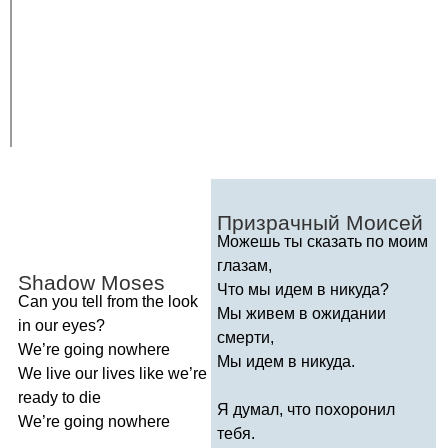
Призрачный Моисей
Можешь ты сказать по моим
глазам,
Shadow
Moses
Что мы идем в никуда?
Can
you
tell
from
the
look
Мы живем в ожидании
in
our
eyes
?
смерти,
We
’
re
going
nowhere
Мы идем в никуда.
We
live
our
lives
like
we
’
re
ready
to
die
Я думал, что похоронил
We
’
re
going
nowhere
тебя.