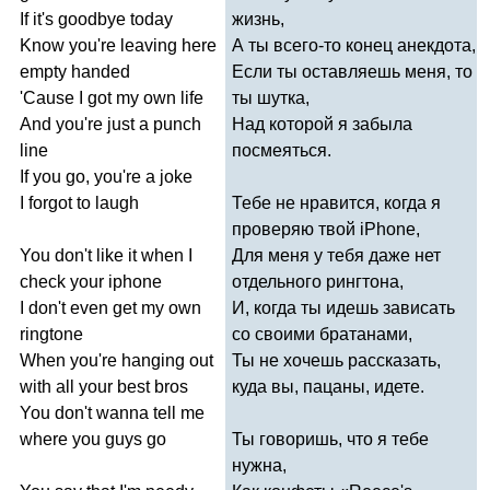
If
it's
goodbye
today
жизнь,
Know
you're
leaving
here
А ты всего-то конец анекдота,
empty
handed
Если ты оставляешь меня, то
'
Cause
I
got
my
own
life
ты шутка,
And
you're
just
a
punch
Над которой я забыла
line
посмеяться.
If
you
go
,
you're
a
joke
I
forgot
to
laugh
Тебе не нравится, когда я
проверяю твой
iPhone
,
You
don't
like
it
when
I
Для меня у тебя даже нет
check
your
iphone
отдельного рингтона,
I
don't
even
get
my
own
И, когда ты идешь зависать
ringtone
со своими братанами,
When
you're
hanging
out
Ты не хочешь рассказать,
with
all
your
best
bros
куда вы, пацаны, идете.
You
don't
wanna
tell
me
where
you
guys
go
Ты говоришь, что я тебе
нужна,