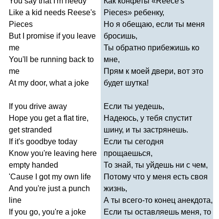
You
say
that
I'm
needy
Как конфеты «
Reece's
Like
a
kid
needs
Reese's
Pieces
» ребенку,
Pieces
Но я обещаю, если ты меня
But
I
promise
if
you
leave
бросишь,
me
Ты обратно прибежишь ко
You'll
be
running
back
to
мне,
me
Прям к моей двери, вот это
At
my
door
,
what
a
joke
будет шутка!
If
you
drive
away
Если ты уедешь,
Hope
you
get
a
flat
tire
,
Надеюсь, у тебя спустит
get
stranded
шину, и ты застрянешь.
If
it's
goodbye
today
Если ты сегодня
Know
you're
leaving
here
прощаешься,
empty
handed
То знай, ты уйдешь ни с чем,
'
Cause
I
got
my
own
life
Потому что у меня есть своя
And
you're
just
a
punch
жизнь,
line
А ты всего-то конец анекдота,
If
you
go
,
you're
a
joke
Если ты оставляешь меня, то