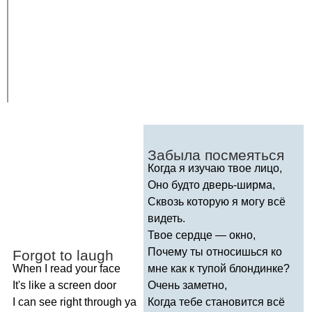
Забыла посмеяться
Когда я изучаю твое лицо,
Оно будто дверь-ширма,
Сквозь которую я могу всё
видеть.
Твое сердце — окно,
Почему ты относишься ко
Forgot
to
laugh
When
I
read
your
face
мне как к тупой блондинке?
It's
like
a
screen
door
Очень заметно,
I
can
see
right
through
ya
Когда тебе становится всё