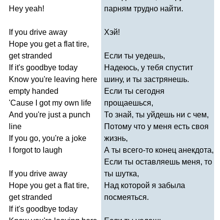
Hey
yeah
!
парням трудно найти.
If
you
drive
away
Хэй!
Hope
you
get
a
flat
tire
,
get
stranded
Если ты уедешь,
If
it's
goodbye
today
Надеюсь, у тебя спустит
Know
you're
leaving
here
шину, и ты застрянешь.
empty
handed
Если ты сегодня
'
Cause
I
got
my
own
life
прощаешься,
And
you're
just
a
punch
То знай, ты уйдешь ни с чем,
line
Потому что у меня есть своя
If
you
go
,
you're
a
joke
жизнь,
I
forgot
to
laugh
А ты всего-то конец анекдота,
Если ты оставляешь меня, то
If
you
drive
away
ты шутка,
Hope
you
get
a
flat
tire
,
Над которой я забыла
get
stranded
посмеяться.
If
it's
goodbye
today