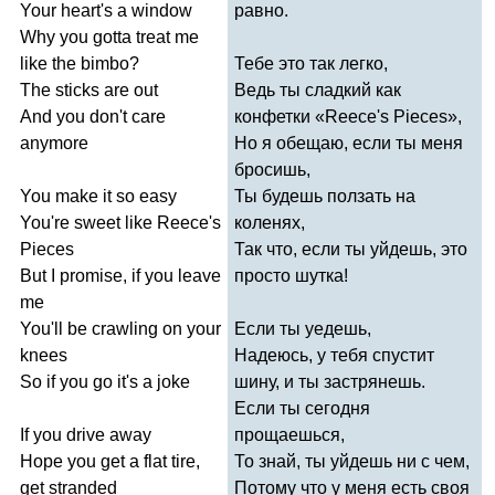
Your
heart's
a
window
равно.
Why
you
gotta
treat
me
like
the
bimbo
?
Тебе это так легко,
The
sticks
are
out
Ведь ты сладкий как
And
you
don't
care
конфетки «
Reece's
Pieces
»,
anymore
Но я обещаю, если ты меня
бросишь,
You
make
it
so
easy
Ты будешь ползать на
You're
sweet
like
Reece's
коленях,
Pieces
Так что, если ты уйдешь, это
But
I
promise
,
if
you
leave
просто шутка!
me
You'll
be
crawling
on
your
Если ты уедешь,
knees
Надеюсь, у тебя спустит
So
if
you
go
it's
a
joke
шину, и ты застрянешь.
Если ты сегодня
If
you
drive
away
прощаешься,
Hope
you
get
a
flat
tire
,
То знай, ты уйдешь ни с чем,
get
stranded
Потому что у меня есть своя