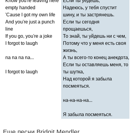
Know
you're
leaving
here
Если ты уедешь,
empty
handed
Надеюсь, у тебя спустит
'
Cause
I
got
my
own
life
шину, и ты застрянешь.
And
you're
just
a
punch
Если ты сегодня
line
прощаешься,
If
you
go
,
you're
a
joke
То знай, ты уйдешь ни с чем,
I
forgot
to
laugh
Потому что у меня есть своя
жизнь,
na
na
na
na
...
А ты всего-то конец анекдота,
Если ты оставляешь меня, то
I
forgot
to
laugh
ты шутка,
Над которой я забыла
посмеяться.
на-на-на-на...
Я забыла посмеяться.
Еще песни
Bridgit
Mendler