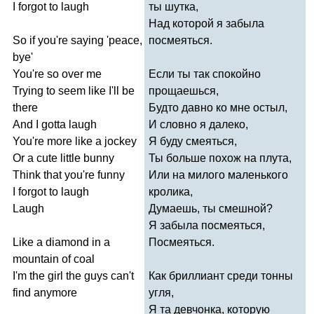
I
forgot
to
laugh
ты шутка,
Над которой я забыла
So
if
you're
saying
'
peace
,
посмеяться.
bye'
You're
so
over
me
Если ты так спокойно
Trying
to
seem
like
I'll
be
прощаешься,
there
Будто давно ко мне остыл,
And
I
gotta
laugh
И словно я далеко,
You're
more
like
a
jockey
Я буду смеяться,
Or
a
cute
little
bunny
Ты больше похож на плута,
Think
that
you're
funny
Или на милого маленького
I
forgot
to
laugh
кролика,
Laugh
Думаешь, ты смешной?
Я забыла посмеяться,
Like
a
diamond
in
a
Посмеяться.
mountain
of
coal
I'm
the
girl
the
guys
can't
Как бриллиант среди тонны
find
anymore
угля,
Я та девчонка, которую