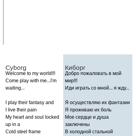
Cyborg
Киборг
Welcome
to
my
world
!!!
Добро пожаловать в мой
Come
play
with
me
...
I'm
мир!!!
waiting
...
Иди играть со мной... я жду...
I
play
their
fantasy
and
Я осуществляю их фантазии
I
live
their
pain
Я проживаю их боль
My
heart
and
soul
locked
Мое сердце и душа
up
in
a
заключены
Cold
steel
frame
В холодной стальной