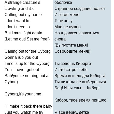
A
strange
creature's
оболочке
crawling
and
it's
Странное создание ползет
Calling
out
my
name
И зовет меня
I
don't
want
to
Я не хочу
I
don't
need
to
Мне не нужно
But
I
must
fight
again
Но я должен сражаться
(
Let
me
out
!
Set
me
free
!)
снова
(Выпустите меня!
Calling
out
for
the
Cyborg
Освободите меня!)
Gonna
rub
you
out
Time
is
up
for
the
Cyborg
Ты зовешь Киборга
You'll
never
get
out
И это сотрет тебя
Bah
!
you're
nothing
but
a
Время вышло для Киборга
Cyborg
Ты никогда не выберешься
Бац! И ты сам — Киборг
Cyborg
,
it's
your
time
Киборг, твое время пришло
I'll
make
it
back
there
baby
Just
you
watch
me
try
Я все верну, детка