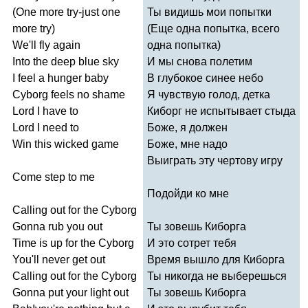
(
One
more
try-just
one
Ты видишь мои попытки
more
try
)
(Еще одна попытка, всего
We'll
fly
again
одна попытка)
Into
the
deep
blue
sky
И мы снова полетим
I
feel
a
hunger
baby
В глубокое синее небо
Cyborg
feels
no
shame
Я чувствую голод, детка
Lord
I
have
to
Киборг не испытывает стыда
Lord
I
need
to
Боже, я должен
Win
this
wicked
game
Боже, мне надо
Выиграть эту чертову игру
Come
step
to
me
Подойди ко мне
Calling
out
for
the
Cyborg
Gonna
rub
you
out
Ты зовешь Киборга
Time
is
up
for
the
Cyborg
И это сотрет тебя
You'll
never
get
out
Время вышло для Киборга
Calling
out
for
the
Cyborg
Ты никогда не выберешься
Gonna
put
your
light
out
Ты зовешь Киборга