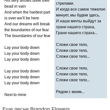
His
fiery
arrows
drew
their
стрелами.
bead
in
vain
И когда все самое тяжелое
And
when
the
hardest
part
минует, мы будем здесь,
is
over
we'll
be
here
И наши мечты выйдут за
And
our
dreams
will
break
грани нашего страха,
the
boundaries
of
our
fear
Грани нашего страха...
The
boundaries
of
our
fear
Сложи свое тело,
Lay
your
body
down
Сложи свое тело,
Lay
your
body
down
Сложи свое тело...
Lay
your
body
down
Сложи свое тело,
Lay
your
body
down
Сложи свое тело,
Lay
your
body
down
Сложи свое тело...
Lay
your
body
down
Рядом с моим...
Next
to
mine
Еще песни
Brandon
Flowers