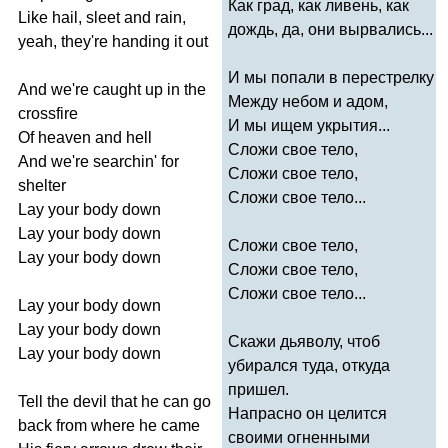
Как град, как ливень, как
Like
hail
,
sleet
and
rain
,
дождь, да, они вырвались...
yeah
,
they're
handing
it
out
И мы попали в перестрелку
And
we're
caught
up
in
the
Между небом и адом,
crossfire
И мы ищем укрытия...
Of
heaven
and
hell
Сложи свое тело,
And
we're
searchin'
for
Сложи свое тело,
shelter
Сложи свое тело...
Lay
your
body
down
Lay
your
body
down
Сложи свое тело,
Lay
your
body
down
Сложи свое тело,
Сложи свое тело...
Lay
your
body
down
Lay
your
body
down
Скажи дьяволу, чтоб
Lay
your
body
down
убирался туда, откуда
пришел.
Tell
the
devil
that
he
can
go
Напрасно он целится
back
from
where
he
came
своими огненными