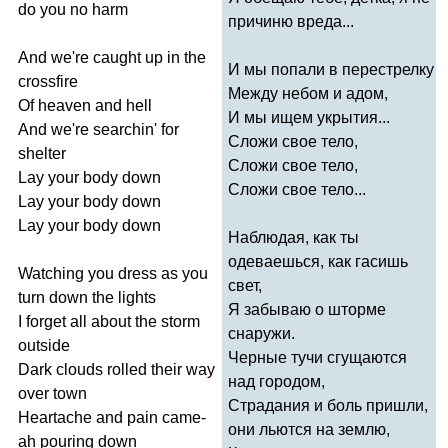
do
you
no
harm
причиню вреда...
And
we're
caught
up
in
the
И мы попали в перестрелку
crossfire
Между небом и адом,
Of
heaven
and
hell
И мы ищем укрытия...
And
we're
searchin'
for
Сложи свое тело,
shelter
Сложи свое тело,
Lay
your
body
down
Сложи свое тело...
Lay
your
body
down
Lay
your
body
down
Наблюдая, как ты
одеваешься, как гасишь
Watching
you
dress
as
you
свет,
turn
down
the
lights
Я забываю о шторме
I
forget
all
about
the
storm
снаружи.
outside
Черные тучи сгущаются
Dark
clouds
rolled
their
way
над городом,
over
town
Страдания и боль пришли,
Heartache
and
pain
came-
они льются на землю,
ah
pouring
down