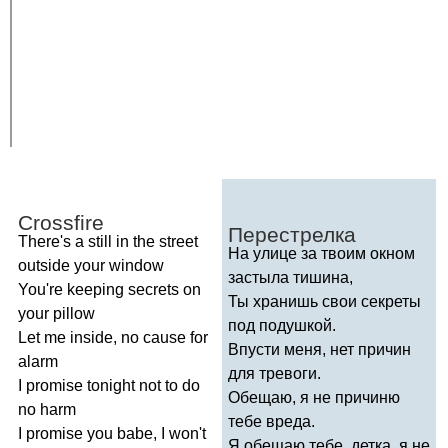
Crossfire
Перестрелка
There's
a
still
in
the
street
На улице за твоим окном
outside
your
window
застыла тишина,
You're
keeping
secrets
on
Ты хранишь свои секреты
your
pillow
под подушкой.
Let
me
inside
,
no
cause
for
Впусти меня, нет причин
alarm
для тревоги.
I
promise
tonight
not
to
do
Обещаю, я не причиню
no
harm
тебе вреда.
I
promise
you
babe
,
I
won't
Я обещаю тебе, детка, я не