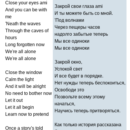
Close
your
eyes
ami
Закрой свои глаза
ami
And
you
can
be
with
И ты можете быть со мной.
me
'Под волнами
'
Neath
the
waves
Через пещеры часов
Through
the
caves
of
надолго забытые теперь
hours
Мы все одиноки
Long
forgotten
now
Мы все одиноки
We're
all
alone
We're
all
alone
Закрой окно,
Успокой свет
Close
the
window
И все будет в порядке.
Calm
the
light
Нет нужды теперь беспокоиться,
And
it
will
be
alright
Освободи это
No
need
to
bother
now
Позвольте всему этому
Let
it
out
начаться,
Let
it
all
begin
Научись теперь притворяться.
Learn
now
to
pretend
Как только история рассказана
Once
a
story's
told