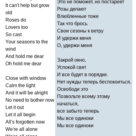
Это не поможет, но постареет
It
can't
help
but
grow
Розы делают
old
Влюбленные тоже
Roses
do
Так что брось
Lovers
too
Свои сезоны к ветру
So
cast
И удержи меня
Your
seasons
to
the
О, удержи меня
wind
And
hold
me
dear
Закрой окно,
Oh
hold
me
dear
Успокой свет
И все будет в порядке.
Close
with
window
Нет нужды теперь беспокоиться,
Calm
the
light
Освободи это
And
it
will
be
alright
Позвольте всему этому
No
need
to
bother
now
начаться,
Let
it
out
все забыто теперь
Let
it
all
begin
Мы все одиноки
All's
forgotten
now
Мы все одиноки
We're
all
alone