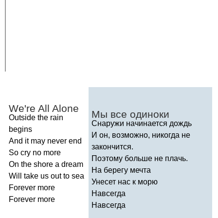
We're
All
Alone
Мы все одиноки
Outside
the
rain
Снаружи начинается дождь
begins
И он, возможно, никогда не
And
it
may
never
end
закончится.
So
cry
no
more
Поэтому больше не плачь.
On
the
shore
a
dream
На берегу мечта
Will
take
us
out
to
sea
Унесет нас к морю
Forever
more
Навсегда
Forever
more
Навсегда