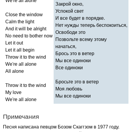
We're
all
alone
Закрой окно,
Успокой свет
Close
the
window
И все будет в порядке.
Calm
the
light
Нет нужды теперь беспокоиться,
And
it
will
be
alright
Освободи это
No
need
to
bother
now
Позвольте всему этому
Let
it
out
начаться,
Let
it
all
begin
Брось это в ветер
Throw
it
to
the
wind
Мы все одиноки
We're
all
alone
Все одиноки
All
alone
Бросьте это в ветер
Throw
it
to
the
wind
Моя любовь
My
love
Мы все одиноки
We're
all
alone
Примечания
Песня написана певцом Бозом Скаггзом в 1977 году.