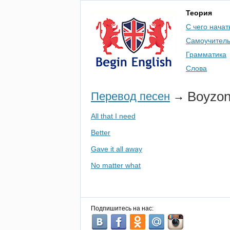
Теория
С чего начат
Самоучител
Грамматика
Слова
Boyzo
Перевод песен
→
All that I need
Better
Gave it all away
No matter what
Подпишитесь на нас: