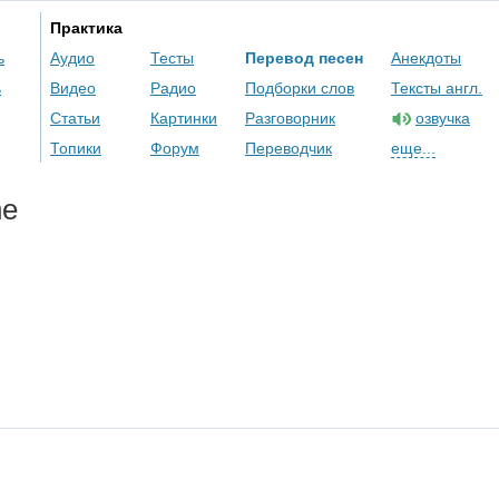
Практика
ь
Аудио
Тесты
Перевод песен
Анекдоты
ь
Видео
Радио
Подборки слов
Тексты англ.
Статьи
Картинки
Разговорник
озвучка
Топики
Форум
Переводчик
еще...
ne