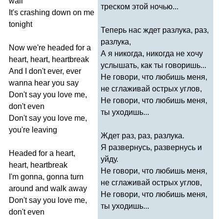
wall
треском этой ночью...
It's
crashing
down
on
me
tonight
Теперь нас ждет разлука, раз,
разлука,
Now
we're
headed
for
a
А я никогда, никогда не хочу
heart
,
heart
,
heartbreak
услышать, как ты говоришь...
And
I
don't
ever
,
ever
Не говори, что любишь меня,
wanna
hear
you
say
не сглаживай острых углов,
Don't
say
you
love
me
,
Не говори, что любишь меня,
don't
even
ты уходишь...
Don't
say
you
love
me
,
you're
leaving
Ждет раз, раз, разлука.
Я развернусь, развернусь и
Headed
for
a
heart
,
уйду.
heart
,
heartbreak
Не говори, что любишь меня,
I'm
gonna
,
gonna
turn
не сглаживай острых углов,
around
and
walk
away
Не говори, что любишь меня,
Don't
say
you
love
me
,
ты уходишь...
don't
even