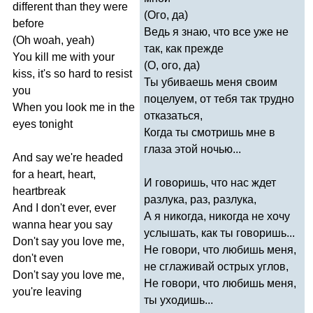
different
than
they
were
(Ого, да)
before
Ведь я знаю, что все уже не
(
Oh
woah
,
yeah
)
так, как прежде
You
kill
me
with
your
(О, ого, да)
kiss
,
it's
so
hard
to
resist
Ты убиваешь меня своим
you
поцелуем, от тебя так трудно
When
you
look
me
in
the
отказаться,
eyes
tonight
Когда ты смотришь мне в
глаза этой ночью...
And
say
we're
headed
for
a
heart
,
heart
,
И говоришь, что нас ждет
heartbreak
разлука, раз, разлука,
And
I
don't
ever
,
ever
А я никогда, никогда не хочу
wanna
hear
you
say
услышать, как ты говоришь...
Don't
say
you
love
me
,
Не говори, что любишь меня,
don't
even
не сглаживай острых углов,
Don't
say
you
love
me
,
Не говори, что любишь меня,
you're
leaving
ты уходишь...