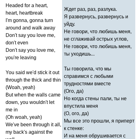
Headed
for
a
heart
,
Ждет раз, раз, разлука.
heart
,
heartbreak
Я развернусь, развернусь и
I'm
gonna
,
gonna
turn
уйду.
around
and
walk
away
Не говори, что любишь меня,
Don't
say
you
love
me
,
не сглаживай острых углов,
don't
even
Не говори, что любишь меня,
Don't
say
you
love
me
,
ты уходишь...
you're
leaving
Ты говорила, что мы
You
said
we'd
stick
it
out
справимся с любыми
through
the
thick
and
thin
трудностями вместе
(
Woah
,
yeah
)
(Ого, да)
But
when
the
walls
came
Но когда стены пали, ты не
down
,
you
wouldn't
let
впустила меня
me
in
(О, ого, да)
(
Oh
woah
,
yeah
)
Мы все это прошли, я приперт
We've
been
through
it
all
,
к стенке:
my
back's
against
the
И на меня обрушивается с