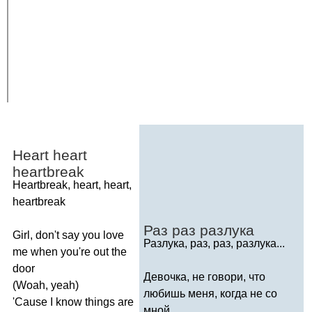
Heart
heart
heartbreak
Heartbreak
,
heart
,
heart
,
heartbreak
Раз раз разлука
Girl
,
don't
say
you
love
Разлука, раз, раз, разлука...
me
when
you're
out
the
door
Девочка, не говори, что
(
Woah
,
yeah
)
любишь меня, когда не со
'
Cause
I
know
things
are
мной