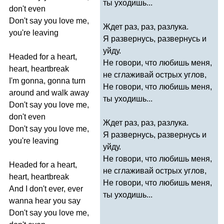
ты уходишь...
don't
even
Don't
say
you
love
me
,
Ждет раз, раз, разлука.
you're
leaving
Я развернусь, развернусь и
уйду.
Headed
for
a
heart
,
Не говори, что любишь меня,
heart
,
heartbreak
не сглаживай острых углов,
I'm
gonna
,
gonna
turn
Не говори, что любишь меня,
around
and
walk
away
ты уходишь...
Don't
say
you
love
me
,
don't
even
Ждет раз, раз, разлука.
Don't
say
you
love
me
,
Я развернусь, развернусь и
you're
leaving
уйду.
Не говори, что любишь меня,
Headed
for
a
heart
,
не сглаживай острых углов,
heart
,
heartbreak
Не говори, что любишь меня,
And
I
don't
ever
,
ever
ты уходишь...
wanna
hear
you
say
Don't
say
you
love
me
,