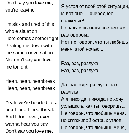
Don't
say
you
love
me
,
Я устал от всей этой ситуации,
you're
leaving
И вот оно — очередное
сражение!
I'm
sick
and
tired
of
this
Поражаешь меня все тем же
whole
situation
разговором...
Here
comes
another
fight
Нет, не говори, что ты любишь
Beating
me
down
with
меня, этой ночью...
the
same
conversation
No
,
don't
say
you
love
Раз, раз, разлука,
me
tonight
Раз, раз, разлука...
Heart
,
heart
,
heartbreak
Да, нас ждет разлука, раз,
Heart
,
heart
,
heartbreak
разлука,
А я никогда, никогда не хочу
Yeah
,
we're
headed
for
a
услышать, как ты говоришь...
heart
,
heart
,
heartbreak
Не говори, что любишь меня,
And
I
don't
ever
,
ever
не сглаживай острых углов,
wanna
hear
you
say
Не говори, что любишь меня,
Don't
say
you
love
me
,