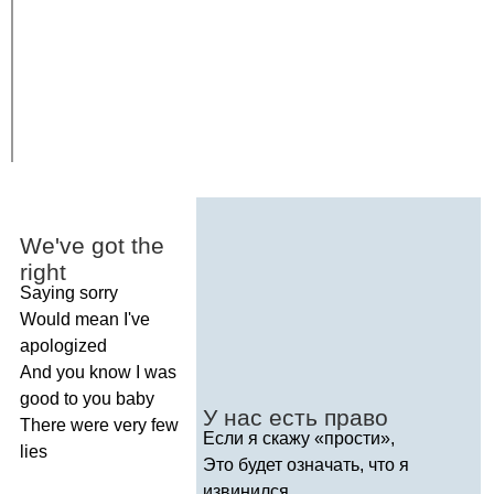
We've
got
the
right
Saying
sorry
Would
mean
I've
apologized
And
you
know
I
was
good
to
you
baby
У нас есть право
There
were
very
few
Если я скажу «прости»,
lies
Это будет означать, что я
извинился,