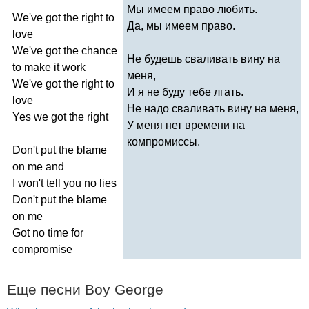
Мы имеем право любить.
We've
got
the
right
to
Да, мы имеем право.
love
We've
got
the
chance
Не будешь сваливать вину на
to
make
it
work
меня,
We've
got
the
right
to
И я не буду тебе лгать.
love
Не надо сваливать вину на меня,
Yes
we
got
the
right
У меня нет времени на
компромиссы.
Don't
put
the
blame
on
me
and
I
won't
tell
you
no
lies
Don't
put
the
blame
on
me
Got
no
time
for
compromise
Еще песни
Boy
George