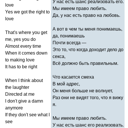
У нас есть шанс реализовать его.
love
Мы имеем право любить.
Yes
we
got
the
right
to
Да, у нас есть право на любовь.
love
А вот в чем ты меня понимаешь,
That's
where
you
get
да, понимаешь
me
,
yes
you
do
Почти всегда ―
Almost
every
time
Это то, что когда доходит дело до
When
it
comes
down
секса,
to
making
love
Всё должно быть правильным.
It
has
to
be
right
Что касается смеха
When
I
think
about
В мой адрес,
the
laughter
Он меня больше не волнует,
Directed
at
me
Раз они не видят того, что я вижу
I
don't
give
a
damn
я.
anymore
If
they
don't
see
what
I
Мы имеем право любить.
see
У нас есть шанс его реализовать.