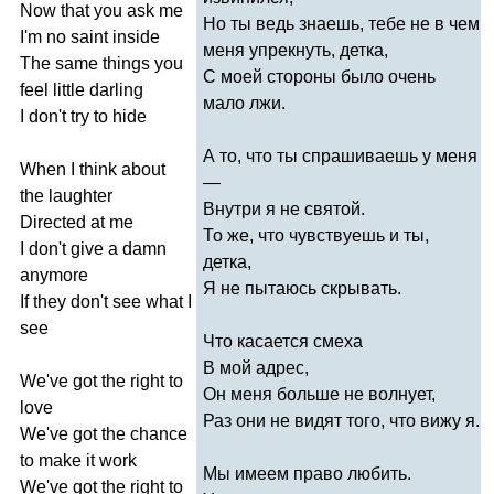
Now
that
you
ask
me
Но ты ведь знаешь, тебе не в чем
I'm
no
saint
inside
меня упрекнуть, детка,
The
same
things
you
С моей стороны было очень
feel
little
darling
мало лжи.
I
don't
try
to
hide
А то, что ты спрашиваешь у меня
When
I
think
about
―
the
laughter
Внутри я не святой.
Directed
at
me
То же, что чувствуешь и ты,
I
don't
give
a
damn
детка,
anymore
Я не пытаюсь скрывать.
If
they
don't
see
what
I
see
Что касается смеха
В мой адрес,
We've
got
the
right
to
Он меня больше не волнует,
love
Раз они не видят того, что вижу я.
We've
got
the
chance
to
make
it
work
Мы имеем право любить.
We've
got
the
right
to