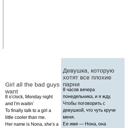
Девушка, которую
хотят все плохие
парни
Girl
all
the
bad
guys
8 часов вечера
want
понедельника, и я жду,
8
o'clock
,
Monday
night
Чтобы поговорить с
and
I'm
waitin'
девушкой, что чуть круче
To
finally
talk
to
a
girl
a
меня.
little
cooler
than
me
.
Ее имя — Нона, она
Her
name
is
Nona
,
she's
a