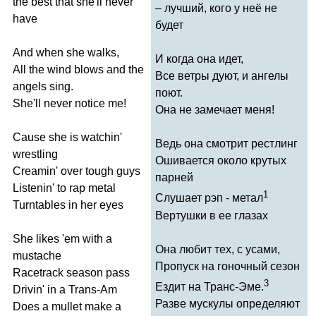
the
best
that
she'll
never
– лучший, кого у неё не
have
будет
And
when
she
walks
,
И когда она идет,
All
the
wind
blows
and
the
Все ветры дуют, и ангелы
angels
sing
.
поют.
She'll
never
notice
me
!
Она не замечает меня!
Cause
she
is
watchin'
Ведь она смотрит рестлинг
wrestling
Ошивается около крутых
Creamin'
over
tough
guys
парней
Listenin'
to
rap
metal
1
Слушает рэп - метал
Turntables
in
her
eyes
Вертушки в ее глазах
She
likes
'
em
with
a
Она любит тех, с усами,
mustache
Пропуск на гоночный сезон
Racetrack
season
pass
3
Ездит на Транс-Эме.
Drivin'
in
a
Trans-Am
Разве мускулы определяют
Does
a
mullet
make
a