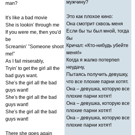
мужчину?
man
?
Это как плохое кино:
It's
like
a
bad
movie
Она смотрит сквозь меня
She
is
lookin'
through
me
Если бы ты был мной, тогда
If
you
were
me
,
then
you'd
бы
be
Кричал: «Кто-нибудь убейте
Screamin'
"
Someone
shoot
меня!»
me
!"
Когда я жалко потерпел
As
I
fail
miserably
,
неудачу,
Tryin'
to
get
the
girl
all
the
Пытаясь получить девушку,
bad
guys
want
.
что все плохие парни хотят.
She's
the
girl
all
the
bad
Она – девушка, которую все
guys
want
!
плохие парни хотят!
She's
the
girl
all
the
bad
Она – девушка, которую все
guys
want
!
плохие парни хотят!
She's
the
girl
all
the
bad
Она – девушка, которую все
guys
want
!
плохие парни хотят!
There
she
goes
again