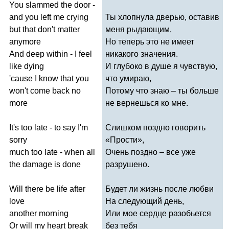
You
slammed
the
door
-
and
you
left
me
crying
Ты хлопнула дверью, оставив
but
that
don't
matter
меня рыдающим,
anymore
Но теперь это не имеет
And
deep
within
-
I
feel
никакого значения.
like
dying
И глубоко в душе я чувствую,
'
cause
I
know
that
you
что умираю,
won't
come
back
no
Потому что знаю – ты больше
more
не вернешься ко мне.
It's
too
late
-
to
say
I'm
Слишком поздно говорить
sorry
«Прости»,
much
too
late
-
when
all
Очень поздно – все уже
the
damage
is
done
разрушено.
Will
there
be
life
after
Будет ли жизнь после любви
love
На следующий день,
another
morning
Или мое сердце разобьется
Or
will
my
heart
break
без тебя