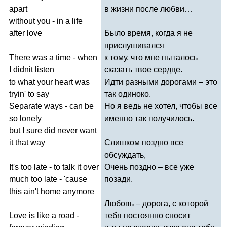
apart
в жизни после любви…
without
you
-
in
a
life
after
love
Было время, когда я не
прислушивался
There
was
a
time
-
when
к тому, что мне пыталось
I
didnit
listen
сказать твое сердце.
to
what
your
heart
was
Идти разными дорогами – это
tryin'
to
say
так одиноко.
Separate
ways
-
can
be
Но я ведь не хотел, чтобы все
so
lonely
именно так получилось.
but
I
sure
did
never
want
it
that
way
Слишком поздно все
обсуждать,
It's
too
late
-
to
talk
it
over
Очень поздно – все уже
much
too
late
- '
cause
позади.
this
ain't
home
anymore
Любовь – дорога, с которой
Love
is
like
a
road
-
тебя постоянно сносит