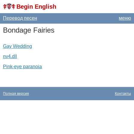
Begin English
Перевод песен
меню
Bondage
Fairies
Gay Wedding
nv4.dll
Pink-eye paranoia
Полная версия
Контакты