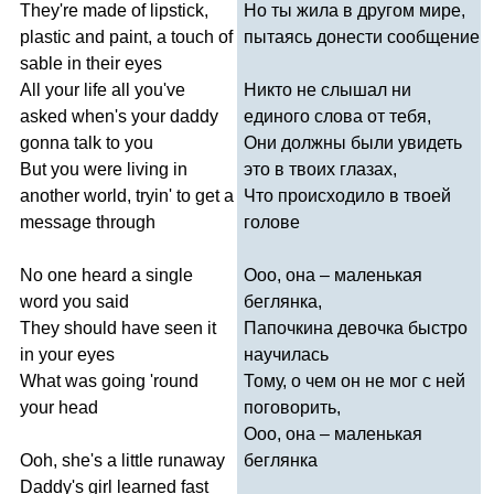
They're
made
of
lipstick
,
Но ты жила в другом мире,
plastic
and
paint
,
a
touch
of
пытаясь донести сообщение
sable
in
their
eyes
All
your
life
all
you've
Никто не слышал ни
asked
when's
your
daddy
единого слова от тебя,
gonna
talk
to
you
Они должны были увидеть
But
you
were
living
in
это в твоих глазах,
another
world
,
tryin'
to
get
a
Что происходило в твоей
message
through
голове
No
one
heard
a
single
Ооо, она – маленькая
word
you
said
беглянка,
They
should
have
seen
it
Папочкина девочка быстро
in
your
eyes
научилась
What
was
going
'
round
Тому, о чем он не мог с ней
your
head
поговорить,
Ооо, она – маленькая
Ooh
,
she's
a
little
runaway
беглянка
Daddy's
girl
learned
fast