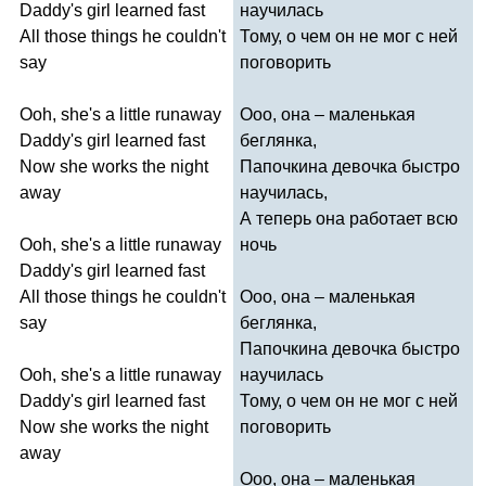
Daddy's
girl
learned
fast
научилась
All
those
things
he
couldn't
Тому, о чем он не мог с ней
say
поговорить
Ooh
,
she's
a
little
runaway
Ооо, она – маленькая
Daddy's
girl
learned
fast
беглянка,
Now
she
works
the
night
Папочкина девочка быстро
away
научилась,
А теперь она работает всю
Ooh
,
she's
a
little
runaway
ночь
Daddy's
girl
learned
fast
All
those
things
he
couldn't
Ооо, она – маленькая
say
беглянка,
Папочкина девочка быстро
Ooh
,
she's
a
little
runaway
научилась
Daddy's
girl
learned
fast
Тому, о чем он не мог с ней
Now
she
works
the
night
поговорить
away
Ооо, она – маленькая