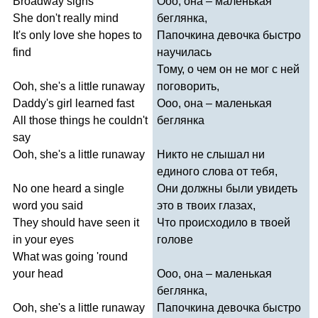
Broadway
signs
Ооо, она – маленькая
She
don't
really
mind
беглянка,
It's
only
love
she
hopes
to
Папочкина девочка быстро
find
научилась
Тому, о чем он не мог с ней
Ooh
,
she's
a
little
runaway
поговорить,
Daddy's
girl
learned
fast
Ооо, она – маленькая
All
those
things
he
couldn't
беглянка
say
Ooh
,
she's
a
little
runaway
Никто не слышал ни
единого слова от тебя,
No
one
heard
a
single
Они должны были увидеть
word
you
said
это в твоих глазах,
They
should
have
seen
it
Что происходило в твоей
in
your
eyes
голове
What
was
going
'
round
your
head
Ооо, она – маленькая
беглянка,
Ooh
,
she's
a
little
runaway
Папочкина девочка быстро