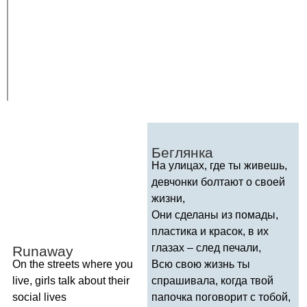
Беглянка
На улицах, где ты живешь,
девчонки болтают о своей
жизни,
Они сделаны из помады,
пластика и красок, в их
глазах – след печали,
Runaway
On
the
streets
where
you
Всю свою жизнь ты
live
,
girls
talk
about
their
спрашивала, когда твой
social
lives
папочка поговорит с тобой,