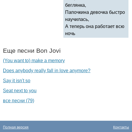
беглянка,
Папочкина девочка быстро
научилась,
А теперь она работает всю
ночь
Еще песни
Bon
Jovi
(You want to) make a memory
Does anybody really fall in love anymore?
Say it isn't so
Seat next to you
все песни (79)
Полная версия
Контакты