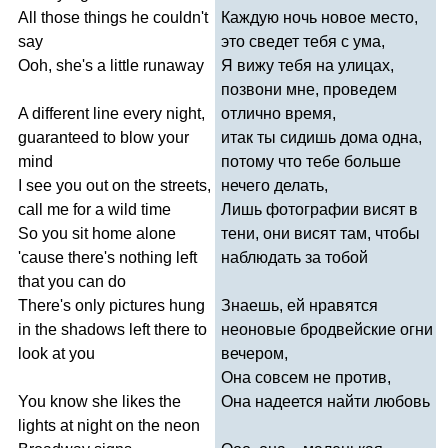
All
those
things
he
couldn't
Каждую ночь новое место,
say
это сведет тебя с ума,
Ooh
,
she's
a
little
runaway
Я вижу тебя на улицах,
позвони мне, проведем
A
different
line
every
night
,
отлично время,
guaranteed
to
blow
your
итак ты сидишь дома одна,
mind
потому что тебе больше
I
see
you
out
on
the
streets
,
нечего делать,
call
me
for
a
wild
time
Лишь фотографии висят в
So
you
sit
home
alone
тени, они висят там, чтобы
'
cause
there's
nothing
left
наблюдать за тобой
that
you
can
do
There's
only
pictures
hung
Знаешь, ей нравятся
in
the
shadows
left
there
to
неоновые бродвейские огни
look
at
you
вечером,
Она совсем не против,
You
know
she
likes
the
Она надеется найти любовь
lights
at
night
on
the
neon