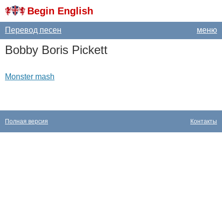
Begin English
Перевод песен
меню
Bobby
Boris
Pickett
Monster mash
Полная версия
Контакты