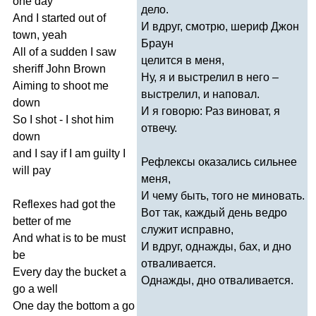
one
day
дело.
And
I
started
out
of
И вдруг, смотрю, шериф Джон
town
,
yeah
Браун
All
of
a
sudden
I
saw
целится в меня,
sheriff
John
Brown
Ну, я и выстрелил в него –
Aiming
to
shoot
me
выстрелил, и наповал.
down
И я говорю: Раз виноват, я
So
I
shot
-
I
shot
him
отвечу.
down
and
I
say
if
I
am
guilty
I
Рефлексы оказались сильнее
will
pay
меня,
И чему быть, того не миновать.
Reflexes
had
got
the
Вот так, каждый день ведро
better
of
me
служит исправно,
And
what
is
to
be
must
И вдруг, однажды, бах, и дно
be
отваливается.
Every
day
the
bucket
a
Однажды, дно отваливается.
go
a
well
One
day
the
bottom
a
go