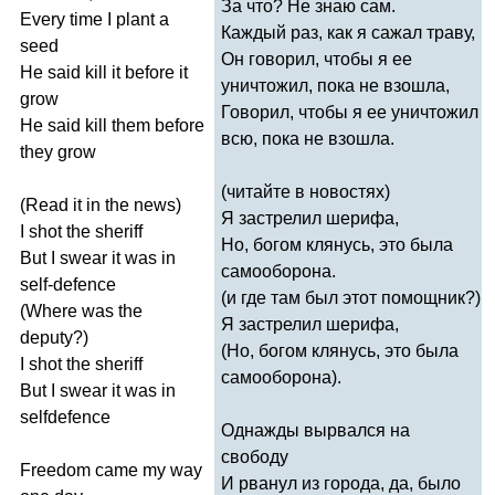
За что? Не знаю сам.
Every
time
I
plant
a
Каждый раз, как я сажал траву,
seed
Он говорил, чтобы я ее
He
said
kill
it
before
it
уничтожил, пока не взошла,
grow
Говорил, чтобы я ее уничтожил
He
said
kill
them
before
всю, пока не взошла.
they
grow
(читайте в новостях)
(
Read
it
in
the
news
)
Я застрелил шерифа,
I
shot
the
sheriff
Но, богом клянусь, это была
But
I
swear
it
was
in
самооборона.
self-defence
(и где там был этот помощник?)
(
Where
was
the
Я застрелил шерифа,
deputy
?)
(Но, богом клянусь, это была
I
shot
the
sheriff
самооборона).
But
I
swear
it
was
in
selfdefence
Однажды вырвался на
свободу
Freedom
came
my
way
И рванул из города, да, было