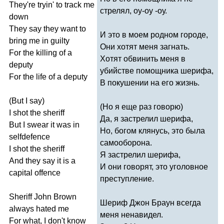
They're
tryin'
to
track
me
стрелял, оу-оу -оу.
down
They
say
they
want
to
И это в моем родном городе,
bring
me
in
guilty
Они хотят меня загнать.
For
the
killing
of
a
Хотят обвинить меня в
deputy
убийстве помощника шерифа,
For
the
life
of
a
deputy
В покушении на его жизнь.
(
But
I
say
)
(Но я еще раз говорю)
I
shot
the
sheriff
Да, я застрелил шерифа,
But
I
swear
it
was
in
Но, богом клянусь, это была
selfdefence
самооборона.
I
shot
the
sheriff
Я застрелил шерифа,
And
they
say
it
is
a
И они говорят, это уголовное
capital
offence
преступление.
Sheriff
John
Brown
Шериф Джон Браун всегда
always
hated
me
меня ненавидел.
For
what
,
I
don't
know