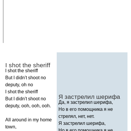
I
shot
the
sheriff
I
shot
the
sheriff
But
I
didn't
shoot
no
deputy
,
oh
no
I
shot
the
sheriff
Я застрелил шерифа
But
I
didn't
shoot
no
Да, я застрелил шерифа,
deputy
,
ooh
,
ooh
,
ooh
.
Но в его помощника я не
стрелял, нет, нет.
All
around
in
my
home
Я застрелил шерифа,
town
,
Но в его помощника я не