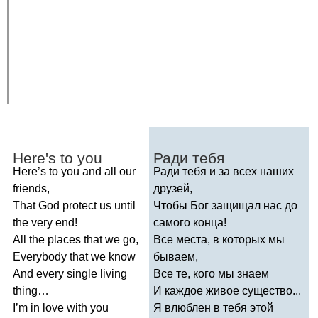
Here's
to
you
Ради тебя
Here
’
s
to
you
and
all
our
Ради тебя и за всех наших
friends
,
друзей,
That
God
protect
us
until
Чтобы Бог защищал нас до
the
very
end
!
самого конца!
All
the
places
that
we
go
,
Все места, в которых мы
Everybody
that
we
know
бываем,
And
every
single
living
Все те, кого мы знаем
thing
…
И каждое живое существо...
I
’
m
in
love
with
you
Я влюблен в тебя этой