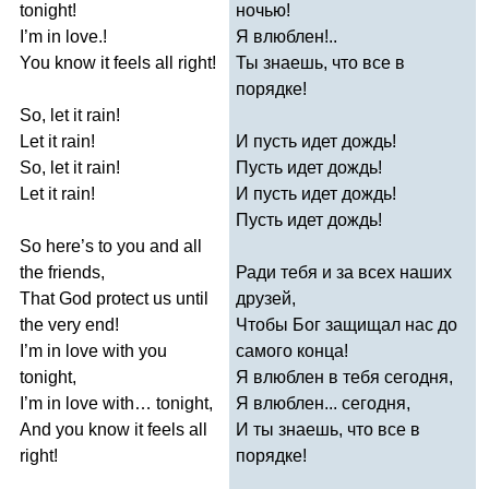
tonight
!
ночью!
I
’
m
in
love
.!
Я влюблен!..
You
know
it
feels
all
right
!
Ты знаешь, что все в
порядке!
So
,
let
it
rain
!
Let
it
rain
!
И пусть идет дождь!
So
,
let
it
rain
!
Пусть идет дождь!
Let
it
rain
!
И пусть идет дождь!
Пусть идет дождь!
So
here
’
s
to
you
and
all
the
friends
,
Ради тебя и за всех наших
That
God
protect
us
until
друзей,
the
very
end
!
Чтобы Бог защищал нас до
I
’
m
in
love
with
you
самого конца!
tonight
,
Я влюблен в тебя сегодня,
I
’
m
in
love
with
…
tonight
,
Я влюблен... сегодня,
And
you
know
it
feels
all
И ты знаешь, что все в
right
!
порядке!