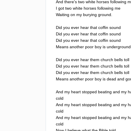
And
there's
two
white
horses
following
m
I
got
two
white
horses
following
me
Waiting
on
my
burying
ground
.
Did
you
ever
hear
that
coffin
sound
Did
you
ever
hear
that
coffin
sound
Did
you
ever
hear
that
coffin
sound
Means
another
poor
boy
is
underground
Did
you
ever
hear
them
church
bells
toll
Did
you
ever
hear
them
church
bells
toll
Did
you
ever
hear
them
church
bells
toll
Means
another
poor
boy
is
dead
and
go
And
my
heart
stopped
beating
and
my
h
cold
And
my
heart
stopped
beating
and
my
h
cold
And
my
heart
stopped
beating
and
my
h
cold
Now
I
believe
what
the
Bible
told
.