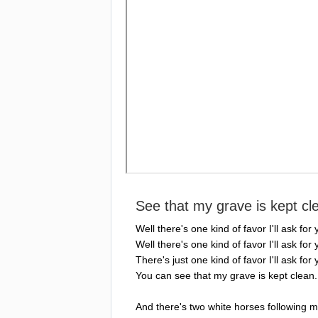
See
that
my
grave
is
kept
cl
Well
there's
one
kind
of
favor
I'll
ask
for
Well
there's
one
kind
of
favor
I'll
ask
for
There's
just
one
kind
of
favor
I'll
ask
for
You
can
see
that
my
grave
is
kept
clean
.
And
there's
two
white
horses
following
m