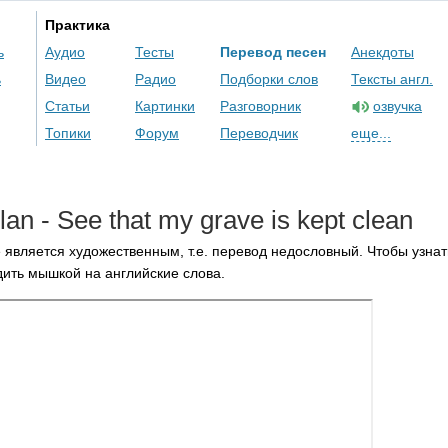
Практика
ь
Аудио
Тесты
Перевод песен
Анекдоты
ь
Видео
Радио
Подборки слов
Тексты англ.
Статьи
Картинки
Разговорник
озвучка
Топики
Форум
Переводчик
еще...
lan
-
See
that
my
grave
is
kept
clean
 является художественным, т.е. перевод недословный. Чтобы узнат
ить мышкой на английские слова.