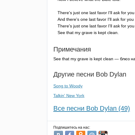
There's
just
one
last
favor
I'll
ask
for
you
And
there's
one
last
favor
I'll
ask
for
you
There's
just
one
last
favor
I'll
ask
for
you
See
that
my
grave
is
kept
clean
.
Примечания
See
that
my
grave
is
kept
clean
— блюз на
Другие песни
Bob
Dylan
Song to Woody
Talkin' New York
Все песни Bob Dylan (49)
Подпишитесь на нас: