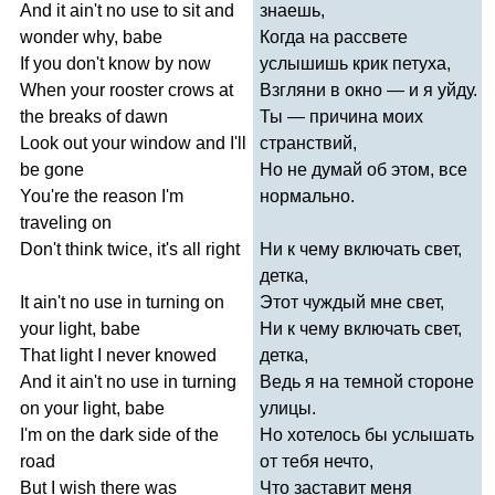
And
it
ain't
no
use
to
sit
and
знаешь,
wonder
why
,
babe
Когда на рассвете
If
you
don't
know
by
now
услышишь крик петуха,
When
your
rooster
crows
at
Взгляни в окно — и я уйду.
the
breaks
of
dawn
Ты — причина моих
Look
out
your
window
and
I'll
странствий,
be
gone
Но не думай об этом, все
You're
the
reason
I'm
нормально.
traveling
on
Don't
think
twice
,
it's
all
right
Ни к чему включать свет,
детка,
It
ain't
no
use
in
turning
on
Этот чуждый мне свет,
your
light
,
babe
Ни к чему включать свет,
That
light
I
never
knowed
детка,
And
it
ain't
no
use
in
turning
Ведь я на темной стороне
on
your
light
,
babe
улицы.
I'm
on
the
dark
side
of
the
Но хотелось бы услышать
road
от тебя нечто,
But
I
wish
there
was
Что заставит меня