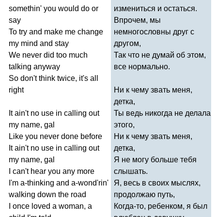
somethin'
you
would
do
or
измениться и остаться.
say
Впрочем, мы
To
try
and
make
me
change
немногословны друг с
my
mind
and
stay
другом,
We
never
did
too
much
Так что не думай об этом,
talking
anyway
все нормально.
So
don't
think
twice
,
it's
all
right
Ни к чему звать меня,
детка,
It
ain't
no
use
in
calling
out
Ты ведь никогда не делала
my
name
,
gal
этого,
Like
you
never
done
before
Ни к чему звать меня,
It
ain't
no
use
in
calling
out
детка,
my
name
,
gal
Я не могу больше тебя
I
can't
hear
you
any
more
слышать.
I'm
a-thinking
and
a-wond'rin'
Я, весь в своих мыслях,
walking
down
the
road
продолжаю путь,
I
once
loved
a
woman
,
a
Когда-то, ребенком, я был