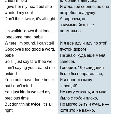
child
I'm
told
влюблен в девушку,
I
give
her
my
heart
but
she
Я отдал ей сердце, но она
wanted
my
soul
потребовала душу.
Don't
think
twice
,
it's
all
right
А впрочем, не
задумывайся, все
I'm
walkin'
down
that
long
,
нормально.
lonesome
road
,
babe
Where
I'm
bound
,
I
can't
tell
И я все иду и иду по этой
Goodbye's
too
good
a
word
,
пустой дороге,
babe
Не знаю, куда еще меня
So
I'll
just
say
fare
thee
well
занесет,
I
ain't
saying
you
treated
me
Говорить "До свидания"
unkind
было бы неправильно,
You
could
have
done
better
И я просто скажу
but
I
don't
mind
"прощай",
You
just
kinda
wasted
my
Не могу сказать, что мне
precious
time
было с тобой плохо,
But
don't
think
twice
,
it's
all
Но могло быть и лучше —
right
хотя это не важно.