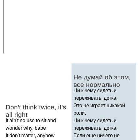
Не думай об этом,
все нормально
Ни к чему сидеть и
переживать, детка,
Это не играет никакой
Don't
think
twice
,
it's
роли,
all
right
It
ain't
no
use
to
sit
and
Ни к чему сидеть и
wonder
why
,
babe
переживать, детка,
It
don't
matter
,
anyhow
Если еще ничего не