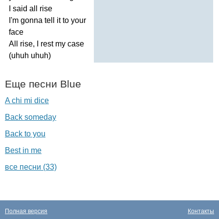
I
said
all
rise
I'm
gonna
tell
it
to
your
face
All
rise
,
I
rest
my
case
(
uhuh
uhuh
)
Еще песни
Blue
A chi mi dice
Back someday
Back to you
Best in me
все песни (33)
Полная версия
Контакты