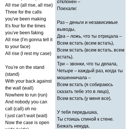
отклонен –
All
rise
(
all
rise
,
all
rise
)
Поехали:
Three
for
the
calls
you've
been
making
Раз – деньги и независимые
It's
four
for
the
times
выводы,
you've
been
faking
Два – ложь, что ты отрицала –
All
rise
(
I'm
gonna
tell
it
Всем встать (всем встать),
to
your
face
)
Всем встать (всем встать, всем
All
rise
(
I
rest
my
case
)
встать).
Три – звонки, что ты делала,
You're
on
the
stand
Четыре – каждый раз, когда ты
(
stand
)
мошенничала –
With
your
back
against
Всем встать (я собираюсь
the
wall
(
wall
)
сказать тебе это в лицо),
Nowhere
to
run
(
run
)
Всем встать (у меня все).
And
nobody
you
can
call
(
call
)
oh
no
У тебя передышка,
I
just
can't
wait
(
wait
)
Ты стоишь спиной к стене.
Now
the
case
is
open
Бежать некуда,