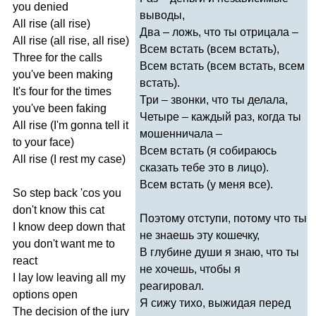
you
denied
выводы,
All
rise
(
all
rise
)
Два – ложь, что ты отрицала –
All
rise
(
all
rise
,
all
rise
)
Всем встать (всем встать),
Three
for
the
calls
Всем встать (всем встать, всем
you've
been
making
встать).
It's
four
for
the
times
Три – звонки, что ты делала,
you've
been
faking
Четыре – каждый раз, когда ты
All
rise
(
I'm
gonna
tell
it
мошенничала –
to
your
face
)
Всем встать (я собираюсь
All
rise
(
I
rest
my
case
)
сказать тебе это в лицо).
Всем встать (у меня все).
So
step
back
'
cos
you
don't
know
this
cat
Поэтому отступи, потому что ты
I
know
deep
down
that
не знаешь эту кошечку,
you
don't
want
me
to
В глубине души я знаю, что ты
react
не хочешь, чтобы я
I
lay
low
leaving
all
my
реагировал.
options
open
Я сижу тихо, выжидая перед
The
decision
of
the
jury