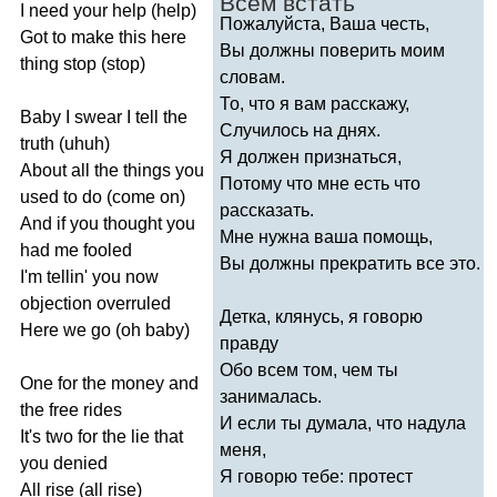
Всем встать
I
need
your
help
(
help
)
Пожалуйста, Ваша честь,
Got
to
make
this
here
Вы должны поверить моим
thing
stop
(
stop
)
словам.
То, что я вам расскажу,
Baby
I
swear
I
tell
the
Случилось на днях.
truth
(
uhuh
)
Я должен признаться,
About
all
the
things
you
Потому что мне есть что
used
to
do
(
come
on
)
рассказать.
And
if
you
thought
you
Мне нужна ваша помощь,
had
me
fooled
Вы должны прекратить все это.
I'm
tellin'
you
now
objection
overruled
Детка, клянусь, я говорю
Here
we
go
(
oh
baby
)
правду
Обо всем том, чем ты
One
for
the
money
and
занималась.
the
free
rides
И если ты думала, что надула
It's
two
for
the
lie
that
меня,
you
denied
Я говорю тебе: протест
All
rise
(
all
rise
)