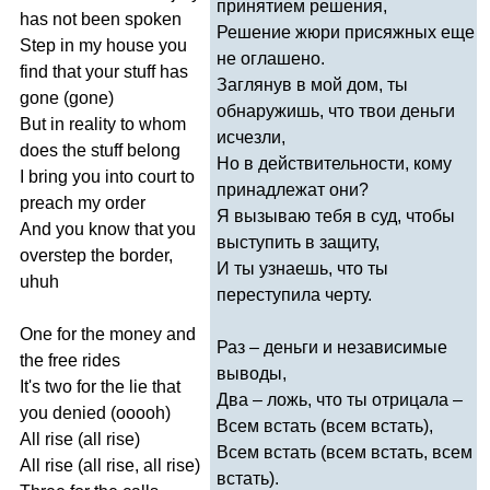
принятием решения,
has
not
been
spoken
Решение жюри присяжных еще
Step
in
my
house
you
не оглашено.
find
that
your
stuff
has
Заглянув в мой дом, ты
gone
(
gone
)
обнаружишь, что твои деньги
But
in
reality
to
whom
исчезли,
does
the
stuff
belong
Но в действительности, кому
I
bring
you
into
court
to
принадлежат они?
preach
my
order
Я вызываю тебя в суд, чтобы
And
you
know
that
you
выступить в защиту,
overstep
the
border
,
И ты узнаешь, что ты
uhuh
переступила черту.
One
for
the
money
and
Раз – деньги и независимые
the
free
rides
выводы,
It's
two
for
the
lie
that
Два – ложь, что ты отрицала –
you
denied
(
ooooh
)
Всем встать (всем встать),
All
rise
(
all
rise
)
Всем встать (всем встать, всем
All
rise
(
all
rise
,
all
rise
)
встать).