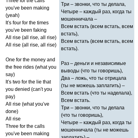
Three
for
the
calls
Три – звонки, что ты делала,
you've
been
making
Четыре – каждый раз, когда ты
(
yeah
)
мошенничала –
It's
four
for
the
times
Всем встать (всем встать, всем
you've
been
faking
встать),
All
rise
(
all
rise
,
all
rise
)
Всем встать (всем встать, всем
All
rise
(
all
rise
,
all
rise
)
встать).
One
for
the
money
and
Раз – деньги и независимые
the
free
rides
(
what
you
выводы (что ты говоришь),
say
)
Два – ложь, что ты отрицала
It's
two
for
the
lie
that
(ты не можешь заплатить) –
you
denied
(
can't
you
Всем встать (что ты наделала),
pay
)
Всем встать.
All
rise
(
what
you've
Три – звонки, что ты делала
done
)
(что ты говоришь),
All
rise
Четыре – каждый раз, когда ты
Three
for
the
calls
мошенничала (ты не можешь
you've
been
making
заплатить) –