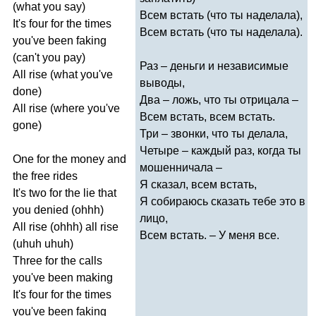
(
what
you
say
)
Всем встать (что ты наделала),
It's
four
for
the
times
Всем встать (что ты наделала).
you've
been
faking
(
can't
you
pay
)
Раз – деньги и независимые
All
rise
(
what
you've
выводы,
done
)
Два – ложь, что ты отрицала –
All
rise
(
where
you've
Всем встать, всем встать.
gone
)
Три – звонки, что ты делала,
Четыре – каждый раз, когда ты
One
for
the
money
and
мошенничала –
the
free
rides
Я сказал, всем встать,
It's
two
for
the
lie
that
Я собираюсь сказать тебе это в
you
denied
(
ohhh
)
лицо,
All
rise
(
ohhh
)
all
rise
Всем встать. – У меня все.
(
uhuh
uhuh
)
Three
for
the
calls
you've
been
making
It's
four
for
the
times
you've
been
faking