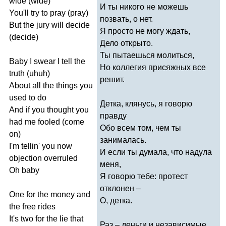
wide
(
wide
)
И ты никого не можешь
You'll
try
to
pray
(
pray
)
позвать, о нет.
But
the
jury
will
decide
Я просто не могу ждать,
(
decide
)
Дело открыто.
Ты пытаешься молиться,
Baby
I
swear
I
tell
the
Но коллегия присяжных все
truth
(
uhuh
)
решит.
About
all
the
things
you
used
to
do
Детка, клянусь, я говорю
And
if
you
thought
you
правду
had
me
fooled
(
come
Обо всем том, чем ты
on
)
занималась.
I'm
tellin'
you
now
И если ты думала, что надула
objection
overruled
меня,
Oh
baby
Я говорю тебе: протест
отклонен –
One
for
the
money
and
О, детка.
the
free
rides
It's
two
for
the
lie
that
Раз – деньги и независимые