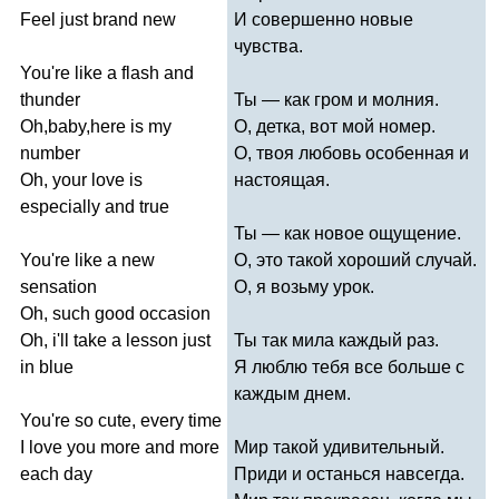
Feel
just
brand
new
И совершенно новые
чувства.
You're
like
a
flash
and
thunder
Ты — как гром и молния.
Oh
,
baby
,
here
is
my
О, детка, вот мой номер.
number
О, твоя любовь особенная и
Oh
,
your
love
is
настоящая.
especially
and
true
Ты — как новое ощущение.
You're
like
a
new
О, это такой хороший случай.
sensation
О, я возьму урок.
Oh
,
such
good
occasion
Oh
,
i'll
take
a
lesson
just
Ты так мила каждый раз.
in
blue
Я люблю тебя все больше с
каждым днем.
You're
so
cute
,
every
time
I
love
you
more
and
more
Мир такой удивительный.
each
day
Приди и останься навсегда.