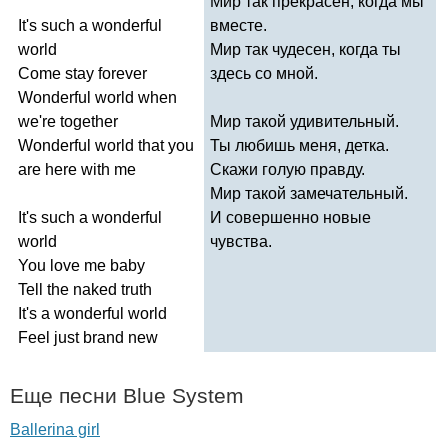
Мир так прекрасен, когда мы
It's
such
a
wonderful
вместе.
world
Мир так чудесен, когда ты
Come
stay
forever
здесь со мной.
Wonderful
world
when
we're
together
Мир такой удивительный.
Wonderful
world
that
you
Ты любишь меня, детка.
are
here
with
me
Скажи голую правду.
Мир такой замечательный.
It's
such
a
wonderful
И совершенно новые
world
чувства.
You
love
me
baby
Tell
the
naked
truth
It's
a
wonderful
world
Feel
just
brand
new
Еще песни
Blue
System
Ballerina girl