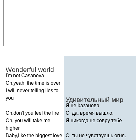
Wonderful
world
I'm
not
Casanova
Oh
,
yeah
,
the
time
is
over
I
will
never
telling
lies
to
you
Удивительный мир
Я не Казанова.
Oh
,
don't
you
feel
the
fire
О, да, время вышло.
Oh
,
you
will
take
me
Я никогда не совру тебе
higher
Baby
,
like
the
biggest
love
О, ты не чувствуешь огня.