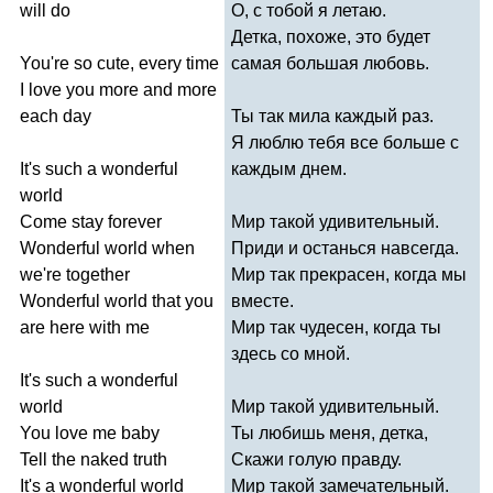
will
do
О, с тобой я летаю.
Детка, похоже, это будет
You're
so
cute
,
every
time
самая большая любовь.
I
love
you
more
and
more
each
day
Ты так мила каждый раз.
Я люблю тебя все больше с
It's
such
a
wonderful
каждым днем.
world
Come
stay
forever
Мир такой удивительный.
Wonderful
world
when
Приди и останься навсегда.
we're
together
Мир так прекрасен, когда мы
Wonderful
world
that
you
вместе.
are
here
with
me
Мир так чудесен, когда ты
здесь со мной.
It's
such
a
wonderful
world
Мир такой удивительный.
You
love
me
baby
Ты любишь меня, детка,
Tell
the
naked
truth
Скажи голую правду.
It's
a
wonderful
world
Мир такой замечательный.