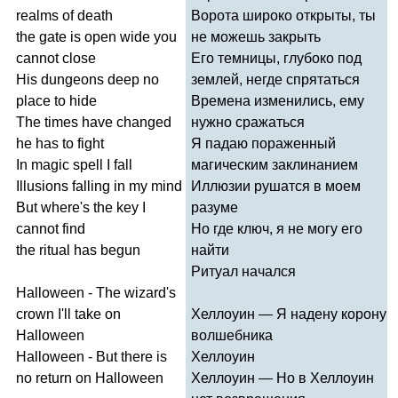
realms
of
death
Ворота широко открыты, ты
the
gate
is
open
wide
you
не можешь закрыть
cannot
close
Его темницы, глубоко под
His
dungeons
deep
no
землей, негде спрятаться
place
to
hide
Времена изменились, ему
The
times
have
changed
нужно сражаться
he
has
to
fight
Я падаю пораженный
In
magic
spell
I
fall
магическим заклинанием
Illusions
falling
in
my
mind
Иллюзии рушатся в моем
But
where's
the
key
I
разуме
cannot
find
Но где ключ, я не могу его
the
ritual
has
begun
найти
Ритуал начался
Halloween
-
The
wizard's
crown
I'll
take
on
Хеллоуин — Я надену корону
Halloween
волшебника
Halloween
-
But
there
is
Хеллоуин
no
return
on
Halloween
Хеллоуин — Но в Хеллоуин