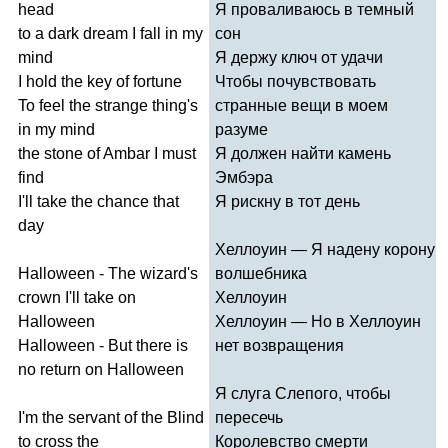
head
Я проваливаюсь в темный
to
a
dark
dream
I
fall
in
my
сон
mind
Я держу ключ от удачи
I
hold
the
key
of
fortune
Чтобы почувствовать
To
feel
the
strange
thing's
странные вещи в моем
in
my
mind
разуме
the
stone
of
Ambar
I
must
Я должен найти камень
find
Эмбэра
I'll
take
the
chance
that
Я рискну в тот день
day
Хеллоуин — Я надену корону
Halloween
-
The
wizard's
волшебника
crown
I'll
take
on
Хеллоуин
Halloween
Хеллоуин — Но в Хеллоуин
Halloween
-
But
there
is
нет возвращения
no
return
on
Halloween
Я слуга Слепого, чтобы
I'm
the
servant
of
the
Blind
пересечь
to
cross
the
Королевство смерти