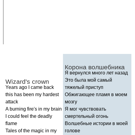
Корона волшебника
Я вернулся много лет назад
Это была мой самый
Wizard's
crown
Years
ago
I
came
back
тяжелый приступ
this
has
been
my
hardest
Обжигающее пламя в моем
attack
мозгу
A
burning
fire's
in
my
brain
Я мог чувствовать
I
could
feel
the
deadly
смертельный огонь
flame
Волшебные истории в моей
Tales
of
the
magic
in
my
голове