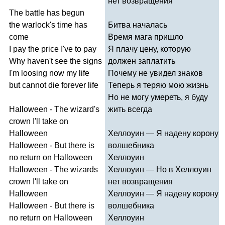
нет возвращения
The
battle
has
begun
the
warlock's
time
has
Битва началась
come
Время мага пришло
I
pay
the
price
I've
to
pay
Я плачу цену, которую
Why
haven't
see
the
signs
должен заплатить
I'm
loosing
now
my
life
Почему не увидел знаков
but
cannot
die
forever
life
Теперь я теряю мою жизнь
Но не могу умереть, я буду
Halloween
-
The
wizard's
жить всегда
crown
I'll
take
on
Halloween
Хеллоуин — Я надену корону
Halloween
-
But
there
is
волшебника
no
return
on
Halloween
Хеллоуин
Halloween
-
The
wizards
Хеллоуин — Но в Хеллоуин
crown
I'll
take
on
нет возвращения
Halloween
Хеллоуин — Я надену корону
Halloween
-
But
there
is
волшебника
no
return
on
Halloween
Хеллоуин