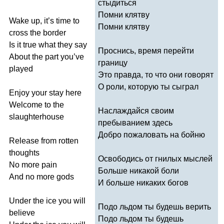
стыдиться
Помни клятву
Wake
up
,
it
’
s
time
to
Помни клятву
cross
the
border
Is
it
true
what
they
say
Проснись, время перейти
About
the
part
you
’
ve
границу
played
Это правда, то что они говорят
О роли, которую ты сыграл
Enjoy
your
stay
here
Welcome
to
the
Наслаждайся своим
slaughterhouse
пребыванием здесь
Добро пожаловать на бойню
Release
from
rotten
thoughts
Освободись от гнилых мыслей
No
more
pain
Больше никакой боли
And
no
more
gods
И больше никаких богов
Under
the
ice
you
will
Подо льдом ты будешь верить
believe
Подо льдом ты будешь