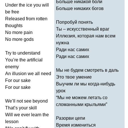
Больше никакой боли
Under
the
ice
you
will
Больше никаких богов
be
free
Released
from
rotten
Попробуй понять
thoughts
Ты – искусственный враг
No
more
pain
Иллюзия, которая нам всем
No
more
gods
нужна
Ради нас самих
Try
to
understand
Ради нас самих
You
’
re
the
artificial
enemy
Мы не будем смотреть в даль
An
illusion
we
all
need
Это твое умение
For
our
sake
Выучим ли мы когда-нибудь
For
our
sake
урок
“Мы не можем летать со
We
’
ll
not
see
beyond
сломанными крыльями”
That
’
s
your
skill
Will
we
ever
learn
the
Разорви цепи
lesson
Время измениться