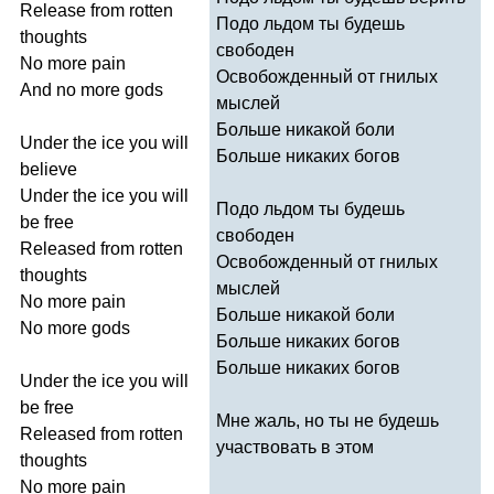
Release
from
rotten
Подо льдом ты будешь
thoughts
свободен
No
more
pain
Освобожденный от гнилых
And
no
more
gods
мыслей
Больше никакой боли
Under
the
ice
you
will
Больше никаких богов
believe
Under
the
ice
you
will
Подо льдом ты будешь
be
free
свободен
Released
from
rotten
Освобожденный от гнилых
thoughts
мыслей
No
more
pain
Больше никакой боли
No
more
gods
Больше никаких богов
Больше никаких богов
Under
the
ice
you
will
be
free
Мне жаль, но ты не будешь
Released
from
rotten
участвовать в этом
thoughts
No
more
pain