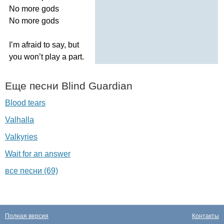
No
more
gods
No
more
gods
I
’
m
afraid
to
say
,
but
you
won
’
t
play
a
part
.
Еще песни
Blind
Guardian
Blood tears
Valhalla
Valkyries
Wait for an answer
все песни (69)
Полная версия
Контакты