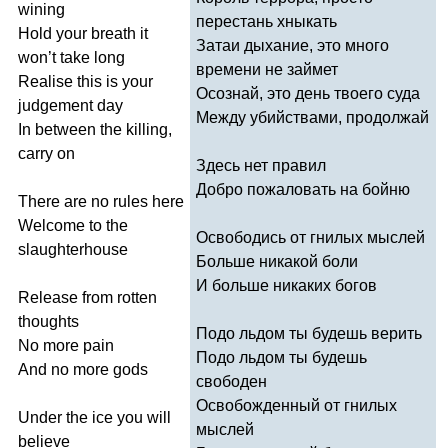
wining
перестань хныкать
Hold
your
breath
it
Затаи дыхание, это много
won
’
t
take
long
времени не займет
Realise
this
is
your
Осознай, это день твоего суда
judgement
day
Между убийствами, продолжай
In
between
the
killing
,
carry
on
Здесь нет правил
Добро пожаловать на бойню
There
are
no
rules
here
Welcome
to
the
Освободись от гнилых мыслей
slaughterhouse
Больше никакой боли
И больше никаких богов
Release
from
rotten
thoughts
Подо льдом ты будешь верить
No
more
pain
Подо льдом ты будешь
And
no
more
gods
свободен
Освобожденный от гнилых
Under
the
ice
you
will
мыслей
believe