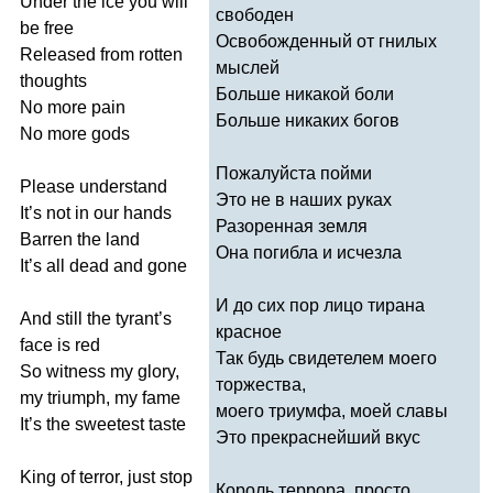
Under
the
ice
you
will
свободен
be
free
Освобожденный от гнилых
Released
from
rotten
мыслей
thoughts
Больше никакой боли
No
more
pain
Больше никаких богов
No
more
gods
Пожалуйста пойми
Please
understand
Это не в наших руках
It
’
s
not
in
our
hands
Разоренная земля
Barren
the
land
Она погибла и исчезла
It
’
s
all
dead
and
gone
И до сих пор лицо тирана
And
still
the
tyrant
’
s
красное
face
is
red
Так будь свидетелем моего
So
witness
my
glory
,
торжества,
my
triumph
,
my
fame
моего триумфа, моей славы
It
’
s
the
sweetest
taste
Это прекраснейший вкус
King
of
terror
,
just
stop
Король террора, просто