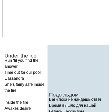
Under
the
ice
Run
‘
til
you
find
the
answer
Time
out
for
our
poor
Cassandra
She
’
s
fairly
safe
inside
the
fire
Подо льдом
Беги пока не найдешь ответ
Inside
the
fire
Время вышло для нашей
Awakes
desire
бедной Кассандры