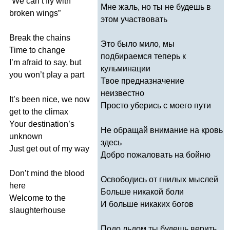
“
We
can
’
t
fly
with
Мне жаль, но ты не будешь в
broken
wings
”
этом участвовать
Break
the
chains
Это было мило, мы
Time
to
change
подбираемся теперь к
I
’
m
afraid
to
say
,
but
кульминации
you
won
’
t
play
a
part
Твое предназначение
неизвестно
It
’
s
been
nice
,
we
now
Просто уберись с моего пути
get
to
the
climax
Your
destination
’
s
Не обращай внимание на кровь
unknown
здесь
Just
get
out
of
my
way
Добро пожаловать на бойню
Don
’
t
mind
the
blood
Освободись от гнилых мыслей
here
Больше никакой боли
Welcome
to
the
И больше никаких богов
slaughterhouse
Подо льдом ты будешь верить