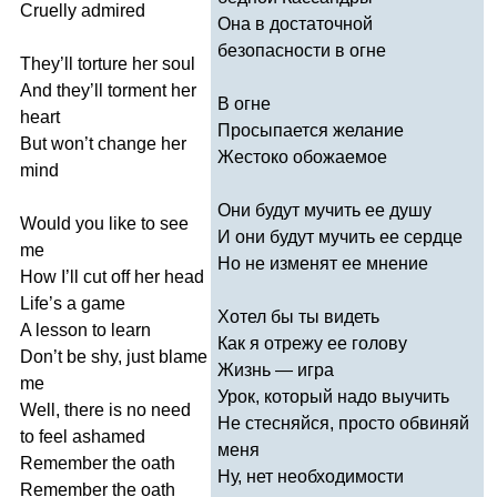
Cruelly
admired
Она в достаточной
безопасности в огне
They
’
ll
torture
her
soul
And
they
’
ll
torment
her
В огне
heart
Просыпается желание
But
won
’
t
change
her
Жестоко обожаемое
mind
Они будут мучить ее душу
Would
you
like
to
see
И они будут мучить ее сердце
me
Но не изменят ее мнение
How
I
’
ll
cut
off
her
head
Life
’
s
a
game
Хотел бы ты видеть
A
lesson
to
learn
Как я отрежу ее голову
Don
’
t
be
shy
,
just
blame
Жизнь — игра
me
Урок, который надо выучить
Well
,
there
is
no
need
Не стесняйся, просто обвиняй
to
feel
ashamed
меня
Remember
the
oath
Ну, нет необходимости
Remember
the
oath