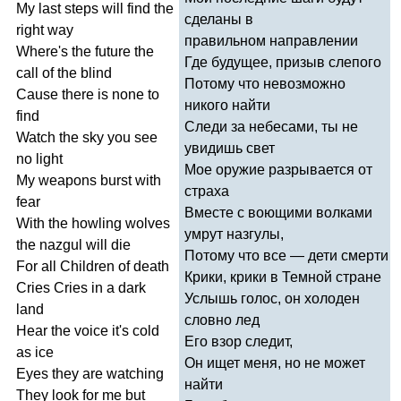
My
last
steps
will
find
the
сделаны в
right
way
правильном направлении
Where's
the
future
the
Где будущее, призыв слепого
call
of
the
blind
Потому что невозможно
Cause
there
is
none
to
никого найти
find
Следи за небесами, ты не
Watch
the
sky
you
see
увидишь свет
no
light
Мое оружие разрывается от
My
weapons
burst
with
страха
fear
Вместе с воющими волками
With
the
howling
wolves
умрут назгулы,
the
nazgul
will
die
Потому что все — дети смерти
For
all
Children
of
death
Крики, крики в Темной стране
Cries
Cries
in
a
dark
Услышь голос, он холоден
land
словно лед
Hear
the
voice
it's
cold
Его взор следит,
as
ice
Он ищет меня, но не может
Eyes
they
are
watching
найти
They
look
for
me
but