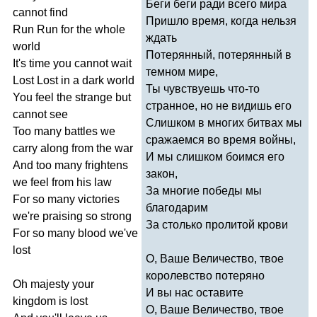
Беги беги ради всего мира
cannot
find
Пришло время, когда нельзя
Run
Run
for
the
whole
ждать
world
Потерянный, потерянный в
It's
time
you
cannot
wait
темном мире,
Lost
Lost
in
a
dark
world
Ты чувствуешь что-то
You
feel
the
strange
but
странное, но не видишь его
cannot
see
Слишком в многих битвах мы
Too
many
battles
we
сражаемся во время войны,
carry
along
from
the
war
И мы слишком боимся его
And
too
many
frightens
закон,
we
feel
from
his
law
За многие победы мы
For
so
many
victories
благодарим
we're
praising
so
strong
За столько пролитой крови
For
so
many
blood
we've
lost
О, Ваше Величество, твое
королевство потеряно
Oh
majesty
your
И вы нас оставите
kingdom
is
lost
О, Ваше Величество, твое