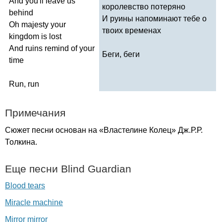
And
you'll
leave
us
королевство потеряно
behind
И руины напоминают тебе о
Oh
majesty
your
твоих временах
kingdom
is
lost
And
ruins
remind
of
your
Беги, беги
time
Run
,
run
Примечания
Сюжет песни основан на «Властелине Колец» Дж.Р.Р.
Толкина.
Еще песни
Blind
Guardian
Blood tears
Miracle machine
Mirror mirror