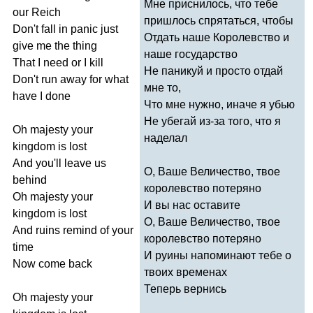
Мне приснилось, что тебе
our
Reich
пришлось спрятаться, чтобы
Don't
fall
in
panic
just
Отдать наше Королевство и
give
me
the
thing
наше государство
That
I
need
or
I
kill
Не паникуй и просто отдай
Don't
run
away
for
what
мне то,
have
I
done
Что мне нужно, иначе я убью
Не убегай из-за того, что я
Oh
majesty
your
наделал
kingdom
is
lost
And
you'll
leave
us
О, Ваше Величество, твое
behind
королевство потеряно
Oh
majesty
your
И вы нас оставите
kingdom
is
lost
О, Ваше Величество, твое
And
ruins
remind
of
your
королевство потеряно
time
И руины напоминают тебе о
Now
come
back
твоих временах
Теперь вернись
Oh
majesty
your