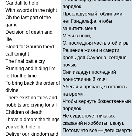
Gandalf
to
help
порядок
With
swords
in
the
night
Преследуемый гоблинами,
Oh
the
last
part
of
the
нет Гэндальфа, чтобы
game
защитить меня
Decision
of
death
and
Мечи в ночи,
life
О, последняя часть этой игры
Blood
for
Sauron
they'll
Решение жизни и смерти
call
tonight
Кровь для Саурона, сегодня
The
final
battle
cry
ночью
Running
and
hiding
I'm
Они издадут последний
left
for
the
time
воинственный клич
To
bring
back
the
order
of
Убегая и прячась, я остаюсь
divine
на время,
There
exist
no
tales
and
Чтобы вернуть божественный
hobbits
are
crying
for
all
порядок
Children
of
death
Не существует никаких
I
have
a
dream
the
things
сказаний и хоббиты плачут,
you've
to
hide
for
Потому что все — дети смерти
Deliver
our
kingdom
and