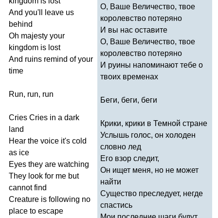
kingdom
is
lost
О, Ваше Величество, твое
And
you'll
leave
us
королевство потеряно
behind
И вы нас оставите
Oh
majesty
your
О, Ваше Величество, твое
kingdom
is
lost
королевство потеряно
And
ruins
remind
of
your
И руины напоминают тебе о
time
твоих временах
Run
,
run
,
run
Беги, беги, беги
Cries
Cries
in
a
dark
Крики, крики в Темной стране
land
Услышь голос, он холоден
Hear
the
voice
it's
cold
словно лед
as
ice
Его взор следит,
Eyes
they
are
watching
Он ищет меня, но не может
They
look
for
me
but
найти
cannot
find
Существо преследует, негде
Creature
is
following
no
спастись
place
to
escape
Мои последние шаги будут