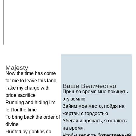
Majesty
Now
the
time
has
come
for
me
to
leave
this
land
Ваше Величество
Take
my
charge
with
Пришло время мне покинуть
pride
sacrifice
эту землю
Running
and
hiding
I'm
Зайим мое место, пойдя на
left
for
the
time
жертвы с гордостью
To
bring
back
the
order
of
Убегая и прячась, я остаюсь
divine
на время,
Hunted
by
goblins
no
Чтобы вернуть божественный