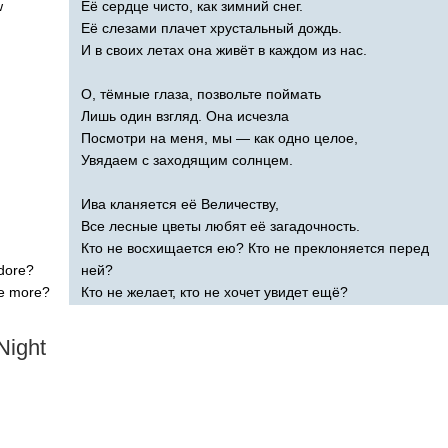
w
Её сердце чисто, как зимний снег.
Её слезами плачет хрустальный дождь.
И в своих летах она живёт в каждом из нас.
О, тёмные глаза, позвольте поймать
Лишь один взгляд. Она исчезла
Посмотри на меня, мы — как одно целое,
Увядаем с заходящим солнцем.
Ива кланяется её Величеству,
Все лесные цветы любят её загадочность.
Кто не восхищается ею? Кто не преклоняется перед
dore
?
ней?
e
more
?
Кто не желает, кто не хочет увидет ещё?
Night