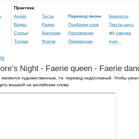
Практика
ь
Аудио
Тесты
Перевод песен
Анекдоты
ь
Видео
Радио
Подборки слов
Тексты англ.
Статьи
Картинки
Разговорник
озвучка
Топики
Форум
Переводчик
еще...
ht
ore
’
s
Night
-
Faerie
queen
-
Faerie
dan
 является художественным, т.е. перевод недословный. Чтобы узнат
ить мышкой на английские слова.