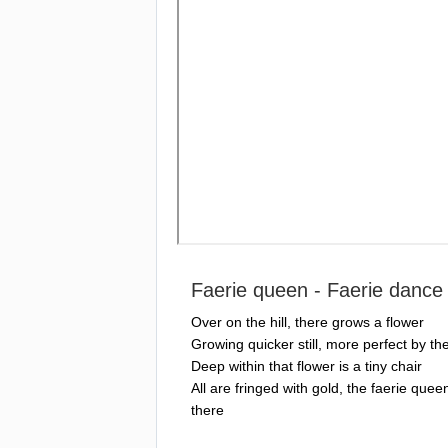
Faerie
queen
-
Faerie
dance
Over
on
the
hill
,
there
grows
a
flower
Growing
quicker
still
,
more
perfect
by
th
Deep
within
that
flower
is
a
tiny
chair
All
are
fringed
with
gold
,
the
faerie
quee
there