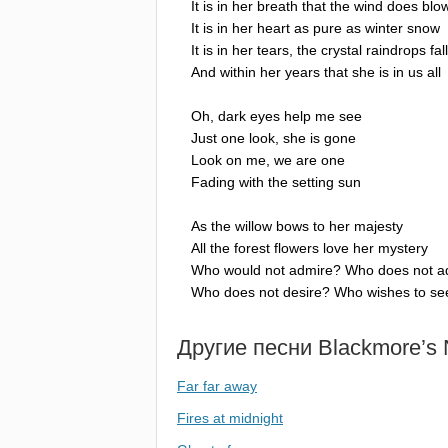
It
is
in
her
breath
that
the
wind
does
blo
It
is
in
her
heart
as
pure
as
winter
snow
It
is
in
her
tears
,
the
crystal
raindrops
fall
And
within
her
years
that
she
is
in
us
all
Oh
,
dark
eyes
help
me
see
Just
one
look
,
she
is
gone
Look
on
me
,
we
are
one
Fading
with
the
setting
sun
As
the
willow
bows
to
her
majesty
All
the
forest
flowers
love
her
mystery
Who
would
not
admire
?
Who
does
not
a
Who
does
not
desire
?
Who
wishes
to
se
Другие песни
Blackmore
’
s
Far far away
Fires at midnight