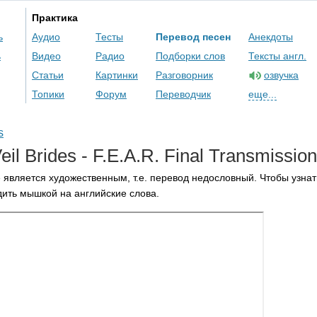
Практика
ь
Аудио
Тесты
Перевод песен
Анекдоты
ь
Видео
Радио
Подборки слов
Тексты англ.
Статьи
Картинки
Разговорник
озвучка
Топики
Форум
Переводчик
еще...
s
eil
Brides
-
F
.
E
.
A
.
R
.
Final
Transmission
 является художественным, т.е. перевод недословный. Чтобы узнат
ить мышкой на английские слова.