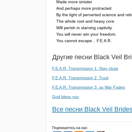
Made
more
sinister
And
perhaps
more
protracted
By
the
light
of
perverted
science
and
reb
The
whole
root
and
heavy
core
Will
perish
in
starving
captivity
.
You
will
never
win
your
freedom
.
You
cannot
escape
...
F
.
E
.
A
.
R
.
Другие песни
Black
Veil
Br
F.E.A.R. Transmission 1: Stay close
F.E.A.R. Transmission 2: Trust
F.E.A.R. Transmission 3: as War Fades
God bless you
Все песни Black Veil Brides
Подпишитесь на нас: