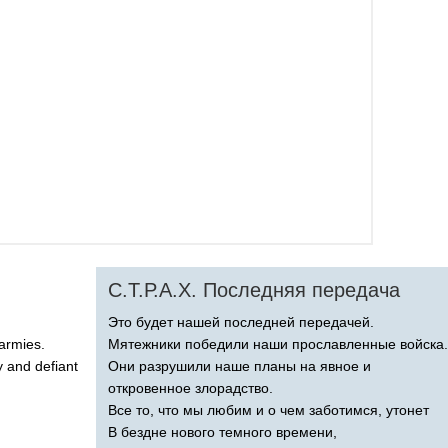
С.Т.Р.А.Х. Последняя передача
Это будет нашей последней передачей.
armies
.
Мятежники победили наши прославленные войска.
y
and
defiant
Они разрушили наше планы на явное и
откровенное злорадство.
Все то, что мы любим и о чем заботимся, утонет
В бездне нового темного времени,