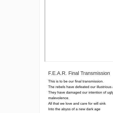
F
.
E
.
A
.
R
.
Final
Transmission
This
is
to
be
our
final
transmission
.
The
rebels
have
defeated
our
illustrious
They
have
damaged
our
intention
of
ugl
malevolence
.
All
that
we
love
and
care
for
will
sink
Into
the
abyss
of
a
new
dark
age