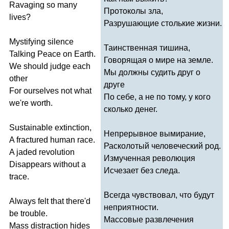
Ravaging
so
many
Протоколы зла,
lives
?
Разрушающие столькие жизни.
Mystifying
silence
Таинственная тишина,
Talking
Peace
on
Earth
.
Говорящая о мире на земле.
We
should
judge
each
Мы должны судить друг о
other
друге
For
ourselves
not
what
По себе, а не по тому, у кого
we're
worth
.
сколько денег.
Sustainable
extinction
,
Непрерывное вымирание,
A
fractured
human
race
.
Расколотый человеческий род.
A
jaded
revolution
Измученная революция
Disappears
without
a
Исчезает без следа.
trace
.
Всегда чувствовал, что будут
Always
felt
that
there'd
неприятности.
be
trouble
.
Массовые развлечения
Mass
distraction
hides