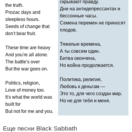
скрывают правду.
the
truth
.
Дни на антидепрессантах и
Prozac
days
and
бессонные часы.
sleepless
hours
.
Семена перемен не приносят
Seeds
of
change
that
плодов.
don't
bear
fruit
.
Тяжелые времена,
These
time
are
heavy
А ты совсем один.
And
you're
all
alone
.
Битва окончена,
The
battle's
over
Но война продолжается.
But
the
war
goes
on
.
Политика, религия,
Politics
,
religion
,
Любовь к деньгам —
Love
of
money
too
.
Это то, для чего создан мир.
It's
what
the
world
was
Но не для тебя и меня.
built
for
But
not
for
me
and
you
.
Еще песни
Black
Sabbath