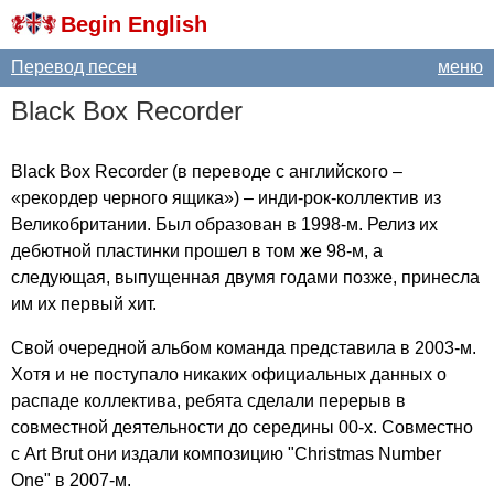
Begin English
Перевод песен
меню
Black
Box
Recorder
Black
Box
Recorder
(в переводе с английского –
«рекордер черного ящика») – инди-рок-коллектив из
Великобритании. Был образован в 1998-м. Релиз их
дебютной пластинки прошел в том же 98-м, а
следующая, выпущенная двумя годами позже, принесла
им их первый хит.
Свой очередной альбом команда представила в 2003-м.
Хотя и не поступало никаких официальных данных о
распаде коллектива, ребята сделали перерыв в
совместной деятельности до середины 00-х. Совместно
с
Art
Brut
они издали композицию "
Christmas
Number
One
" в 2007-м.