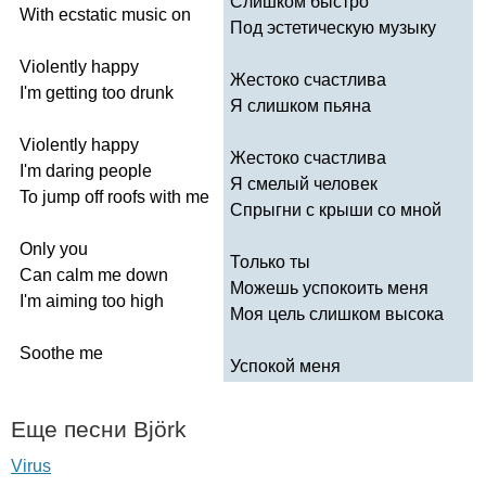
Слишком быстро
With
ecstatic
music
on
Под эстетическую музыку
Violently
happy
Жестоко счастлива
I'm
getting
too
drunk
Я слишком пьяна
Violently
happy
Жестоко счастлива
I'm
daring
people
Я смелый человек
To
jump
off
roofs
with
me
Спрыгни с крыши со мной
Only
you
Только ты
Can
calm
me
down
Можешь успокоить меня
I'm
aiming
too
high
Моя цель слишком высока
Soothe
me
Успокой меня
Еще песни
Bj
ö
rk
Virus