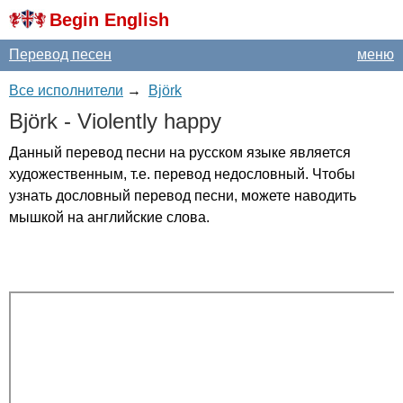
Begin English
Перевод песен
меню
Все исполнители
→
Björk
Bj
ö
rk
-
Violently
happy
Данный перевод песни на русском языке является
художественным, т.е. перевод недословный. Чтобы
узнать дословный перевод песни, можете наводить
мышкой на английские слова.