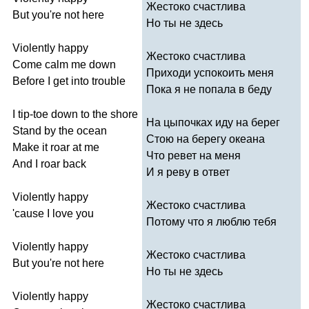
Жестоко счастлива
But
you're
not
here
Но ты не здесь
Violently
happy
Жестоко счастлива
Come
calm
me
down
Приходи успокоить меня
Before
I
get
into
trouble
Пока я не попала в беду
I
tip-toe
down
to
the
shore
На цыпочках иду на берег
Stand
by
the
ocean
Стою на берегу океана
Make
it
roar
at
me
Что ревет на меня
And
I
roar
back
И я реву в ответ
Violently
happy
Жестоко счастлива
'
cause
I
love
you
Потому что я люблю тебя
Violently
happy
Жестоко счастлива
But
you're
not
here
Но ты не здесь
Violently
happy
Жестоко счастлива