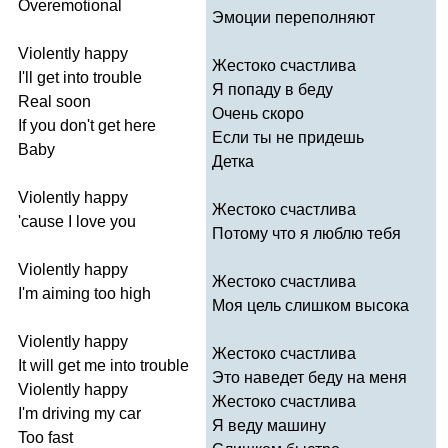
Overemotional
Эмоции переполняют
Violently
happy
Жестоко счастлива
I'll
get
into
trouble
Я попаду в беду
Real
soon
Очень скоро
If
you
don't
get
here
Если ты не придешь
Baby
Детка
Violently
happy
Жестоко счастлива
'
cause
I
love
you
Потому что я люблю тебя
Violently
happy
Жестоко счастлива
I'm
aiming
too
high
Моя цель слишком высока
Violently
happy
Жестоко счастлива
It
will
get
me
into
trouble
Это наведет беду на меня
Violently
happy
Жестоко счастлива
I'm
driving
my
car
Я веду машину
Too
fast