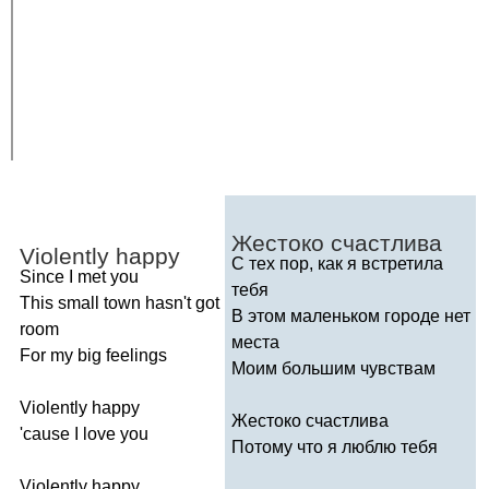
Жестоко счастлива
Violently
happy
С тех пор, как я встретила
Since
I
met
you
тебя
This
small
town
hasn't
got
В этом маленьком городе нет
room
места
For
my
big
feelings
Моим большим чувствам
Violently
happy
Жестоко счастлива
'
cause
I
love
you
Потому что я люблю тебя
Violently
happy