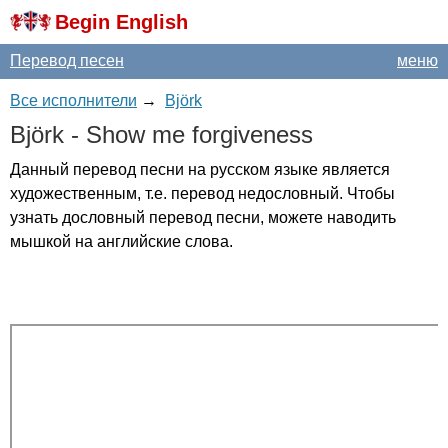
Begin English
Перевод песен
меню
Все исполнители
→
Björk
Bj
ö
rk
-
Show
me
forgiveness
Данный перевод песни на русском языке является
художественным, т.е. перевод недословный. Чтобы
узнать дословный перевод песни, можете наводить
мышкой на английские слова.