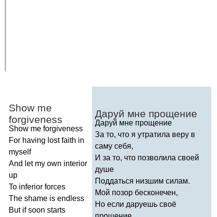
Show
me
Даруй мне прощение
forgiveness
Даруй мне прощение
Show
me
forgiveness
За то, что я утратила веру в
For
having
lost
faith
in
саму себя,
myself
И за то, что позволила своей
And
let
my
own
interior
душе
up
Поддаться низшим силам.
To
inferior
forces
Мой позор бесконечен,
The
shame
is
endless
Но если даруешь своё
But
if
soon
starts
прощение,