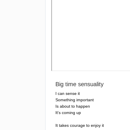
Big
time
sensuality
I
can
sense
it
Something
important
Is
about
to
happen
It's
coming
up
It
takes
courage
to
enjoy
it