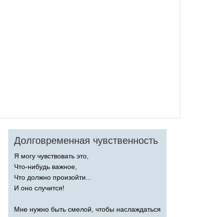
Долговременная чувственность
Я могу чувствовать это,
Что-нибудь важное,
Что должно произойти...
И оно случится!
Мне нужно быть смелой, чтобы наслаждаться