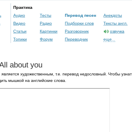
Практика
ь
Аудио
Тесты
Перевод песен
Анекдоты
ь
Видео
Радио
Подборки слов
Тексты англ.
Статьи
Картинки
Разговорник
озвучка
Топики
Форум
Переводчик
еще...
All
about
you
 является художественным, т.е. перевод недословный. Чтобы узнат
ить мышкой на английские слова.