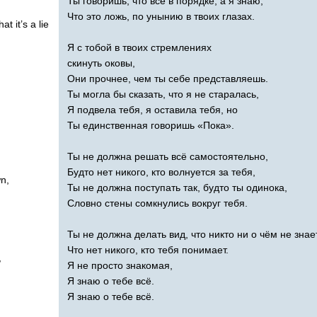
Ты говоришь, что всё в порядке, а я знаю,
Что это ложь, по унынию в твоих глазах.
hat
it
’
s
a
lie
Я с тобой в твоих стремлениях
скинуть оковы,
Они прочнее, чем ты себе представляешь.
Ты могла бы сказать, что я не старалась,
Я подвела тебя, я оставила тебя, но
Ты единственная говоришь «Пока».
Ты не должна решать всё самостоятельно,
Будто нет никого, кто волнуется за тебя,
wn
,
Ты не должна поступать так, будто ты одинока,
Словно стены сомкнулись вокруг тебя.
Ты не должна делать вид, что никто ни о чём не знает
Что нет никого, кто тебя понимает.
,
Я не просто знакомая,
Я знаю о тебе всё.
Я знаю о тебе всё.