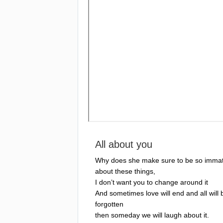
All
about
you
Why
does
she
make
sure
to
be
so
imma
about
these
things
,
I
don
’
t
want
you
to
change
around
it
And
sometimes
love
will
end
and
all
will
forgotten
then
someday
we
will
laugh
about
it
.