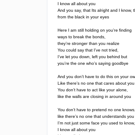
I
know
all
about
you
And
you
say
,
that
Its
alright
and
I
know
,
t
from
the
black
in
your
eyes
Here
I
am
still
holding
on
you
’
re
finding
ways
to
break
the
bonds
,
they
’
re
stronger
than
you
realize
You
could
say
that
I
’
ve
not
tried
,
I
’
ve
let
you
down
,
left
you
behind
but
you
’
re
the
one
who
’
s
saying
goodbye
And
you
don
’
t
have
to
do
this
on
your
o
Like
there
’
s
no
one
that
cares
about
you
You
don
’
t
have
to
act
like
your
alone
,
like
the
walls
are
closing
in
around
you
You
don
’
t
have
to
pretend
no
one
knows
like
there
’
s
no
one
that
understands
you
I
’
m
not
just
some
face
you
used
to
know
,
I
know
all
about
you