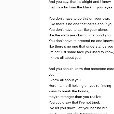
And
you
say
,
that
Its
alright
and
I
know
,
that
it
’
s
a
lie
from
the
black
in
your
eyes
You
don
’
t
have
to
do
this
on
your
own
,
Like
there
’
s
no
one
that
cares
about
you
You
don
’
t
have
to
act
like
your
alone
,
like
the
walls
are
closing
in
around
you
You
don
’
t
have
to
pretend
no
one
knows
like
there
’
s
no
one
that
understands
you
I
’
m
not
just
some
face
you
used
to
know
,
I
know
all
about
you
And
you
should
know
that
someone
car
you
,
I
know
all
about
you
Here
I
am
still
holding
on
you
’
re
finding
ways
to
break
the
bonds
,
they
’
re
stronger
than
you
realize
You
could
say
that
I
’
ve
not
tried
,
I
’
ve
let
you
down
,
left
you
behind
but
you
’
re
the
one
who
’
s
saying
goodbye