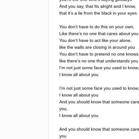
And
you
say
,
that
Its
alright
and
I
know
,
that
it
’
s
a
lie
from
the
black
in
your
eyes
You
don
’
t
have
to
do
this
on
your
own
,
Like
there
’
s
no
one
that
cares
about
you
You
don
’
t
have
to
act
like
your
alone
,
like
the
walls
are
closing
in
around
you
You
don
’
t
have
to
pretend
no
one
knows
like
there
’
s
no
one
that
understands
you
I
’
m
not
just
some
face
you
used
to
know
,
I
know
all
about
you
I
’
m
not
just
some
face
you
used
to
know
,
I
know
all
about
you
And
you
should
know
that
someone
car
you
,
I
know
all
about
you
And
you
should
know
that
someone
car
you