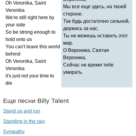
Oh
Veronika
,
Saint
Мы все еще здесь, на твоей
Veronika
стороне.
We're
still
right
here
by
Так будь достаточно сильной,
your
side
держись за нас.
So
be
strong
enough
to
Ты не можешь оставить этот
hold
onto
us
мир.
You
can't
leave
this
world
О Вероника, Святая
behind
Вероника,
Oh
Veronika
,
Saint
Сейчас не время тебе
Veronika
умирать.
it's
just
not
your
time
to
die
Еще песни
Billy
Talent
Stand up and run
Standing in the rain
Sympathy