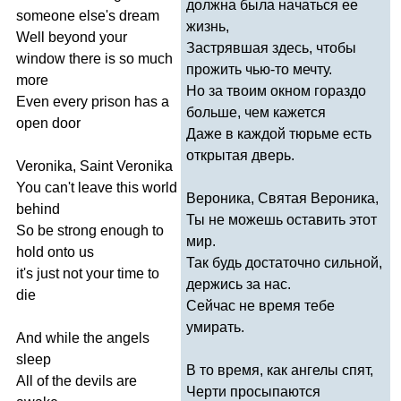
должна была начаться ее
someone
else's
dream
жизнь,
Well
beyond
your
Застрявшая здесь, чтобы
window
there
is
so
much
прожить чью-то мечту.
more
Но за твоим окном гораздо
Even
every
prison
has
a
больше, чем кажется
open
door
Даже в каждой тюрьме есть
открытая дверь.
Veronika
,
Saint
Veronika
You
can't
leave
this
world
Вероника, Святая Вероника,
behind
Ты не можешь оставить этот
So
be
strong
enough
to
мир.
hold
onto
us
Так будь достаточно сильной,
it's
just
not
your
time
to
держись за нас.
die
Сейчас не время тебе
умирать.
And
while
the
angels
sleep
В то время, как ангелы спят,
All
of
the
devils
are
Черти просыпаются