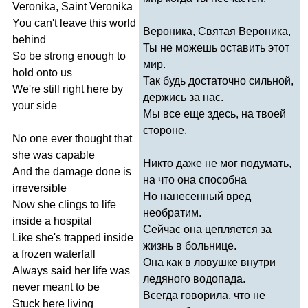
Veronika
,
Saint
Veronika
You
can't
leave
this
world
Вероника, Святая Вероника,
behind
Ты не можешь оставить этот
So
be
strong
enough
to
мир.
hold
onto
us
Так будь достаточно сильной,
We're
still
right
here
by
держись за нас.
your
side
Мы все еще здесь, на твоей
стороне.
No
one
ever
thought
that
she
was
capable
Никто даже не мог подумать,
And
the
damage
done
is
на что она способна
irreversible
Но нанесенный вред
Now
she
clings
to
life
необратим.
inside
a
hospital
Сейчас она цепляется за
Like
she's
trapped
inside
жизнь в больнице.
a
frozen
waterfall
Она как в ловушке внутри
Always
said
her
life
was
ледяного водопада.
never
meant
to
be
Всегда говорила, что не
Stuck
here
living