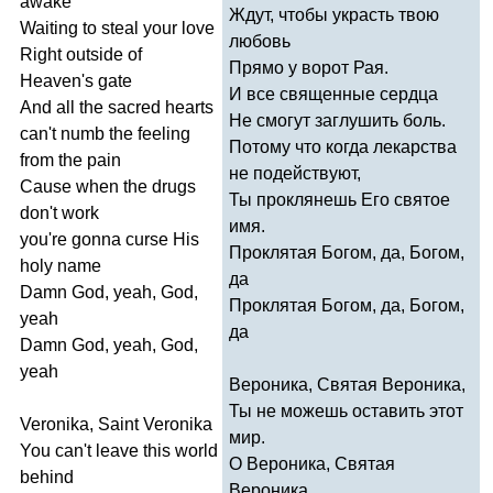
awake
Ждут, чтобы украсть твою
Waiting
to
steal
your
love
любовь
Right
outside
of
Прямо у ворот Рая.
Heaven's
gate
И все священные сердца
And
all
the
sacred
hearts
Не смогут заглушить боль.
can't
numb
the
feeling
Потому что когда лекарства
from
the
pain
не подействуют,
Cause
when
the
drugs
Ты проклянешь Его святое
don't
work
имя.
you're
gonna
curse
His
Проклятая Богом, да, Богом,
holy
name
да
Damn
God
,
yeah
,
God
,
Проклятая Богом, да, Богом,
yeah
да
Damn
God
,
yeah
,
God
,
yeah
Вероника, Святая Вероника,
Ты не можешь оставить этот
Veronika
,
Saint
Veronika
мир.
You
can't
leave
this
world
О Вероника, Святая
behind
Вероника,