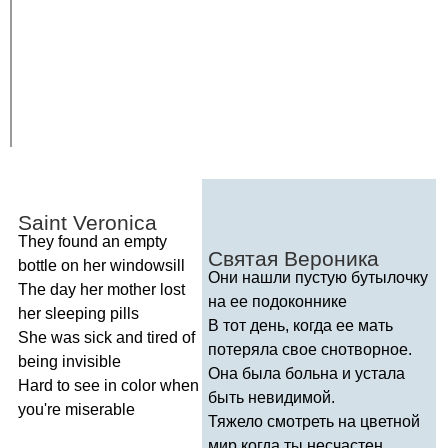
Saint
Veronica
They
found
an
empty
C
вятая Вероника
bottle
on
her
windowsill
Они нашли пустую бутылочку
The
day
her
mother
lost
на ее подоконнике
her
sleeping
pills
В тот день, когда ее мать
She
was
sick
and
tired
of
потеряла свое снотворное.
being
invisible
Она была больна и устала
Hard
to
see
in
color
when
быть невидимой.
you're
miserable
Тяжело смотреть на цветной
мир когда ты несчастен.