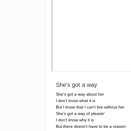
She's
got
a
way
She's
got
a
way
about
her
I
don't
know
what
it
is
But
I
know
that
I
can't
live
without
her
She's
got
a
way
of
pleasin'
I
don't
know
why
it
is
But
there
doesn't
have
to
be
a
reason