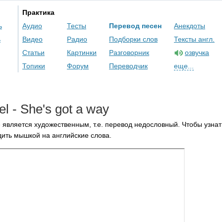
Практика
ь
Аудио
Тесты
Перевод песен
Анекдоты
ь
Видео
Радио
Подборки слов
Тексты англ.
Статьи
Картинки
Разговорник
озвучка
Топики
Форум
Переводчик
еще...
el
-
She's
got
a
way
 является художественным, т.е. перевод недословный. Чтобы узнат
ить мышкой на английские слова.