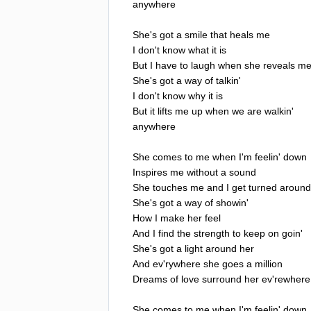
anywhere
She's
got
a
smile
that
heals
me
I
don't
know
what
it
is
But
I
have
to
laugh
when
she
reveals
m
She's
got
a
way
of
talkin'
I
don't
know
why
it
is
But
it
lifts
me
up
when
we
are
walkin'
anywhere
She
comes
to
me
when
I'm
feelin'
down
Inspires
me
without
a
sound
She
touches
me
and
I
get
turned
around
She's
got
a
way
of
showin'
How
I
make
her
feel
And
I
find
the
strength
to
keep
on
goin'
She's
got
a
light
around
her
And
ev'rywhere
she
goes
a
million
Dreams
of
love
surround
her
ev'rewhere
She
comes
to
me
when
I'm
feelin'
down