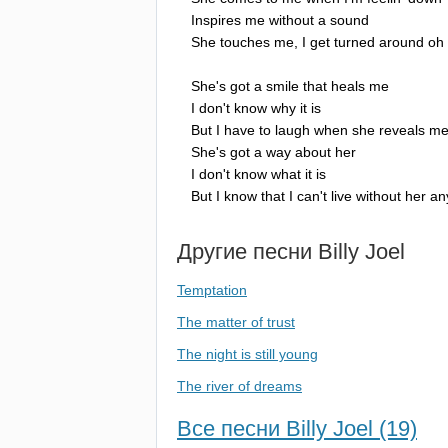
Inspires
me
without
a
sound
She
touches
me
,
I
get
turned
around
oh
She's
got
a
smile
that
heals
me
I
don't
know
why
it
is
But
I
have
to
laugh
when
she
reveals
m
She's
got
a
way
about
her
I
don't
know
what
it
is
But
I
know
that
I
can't
live
without
her
an
Другие песни
Billy
Joel
Temptation
The matter of trust
The night is still young
The river of dreams
Все песни Billy Joel (19)