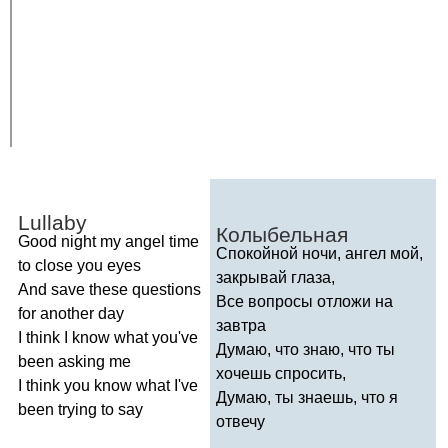
Lullaby
Колыбельная
Good
night
my
angel
time
Спокойной ночи, ангел мой,
to
close
you
eyes
закрывай глаза,
And
save
these
questions
Все вопросы отложи на
for
another
day
завтра
I
think
I
know
what
you've
Думаю, что знаю, что ты
been
asking
me
хочешь спросить,
I
think
you
know
what
I've
Думаю, ты знаешь, что я
been
trying
to
say
отвечу