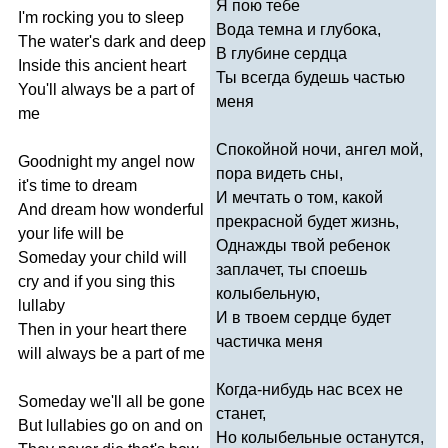
Я пою тебе
I'm
rocking
you
to
sleep
Вода темна и глубока,
The
water's
dark
and
deep
В глубине сердца
Inside
this
ancient
heart
Ты всегда будешь частью
You'll
always
be
a
part
of
меня
me
Спокойной ночи, ангел мой,
Goodnight
my
angel
now
пора видеть сны,
it's
time
to
dream
И мечтать о том, какой
And
dream
how
wonderful
прекрасной будет жизнь,
your
life
will
be
Однажды твой ребенок
Someday
your
child
will
заплачет, ты споешь
cry
and
if
you
sing
this
колыбельную,
lullaby
И в твоем сердце будет
Then
in
your
heart
there
частичка меня
will
always
be
a
part
of
me
Когда-нибудь нас всех не
Someday
we'll
all
be
gone
станет,
But
lullabies
go
on
and
on
Но колыбельные останутся,