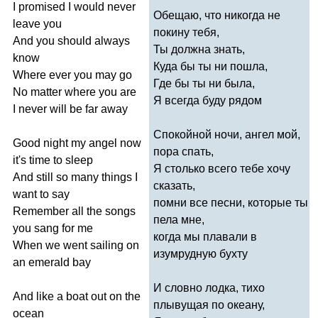
I
promised
I
would
never
Обещаю, что никогда не
leave
you
покину тебя,
And
you
should
always
Ты должна знать,
know
Куда бы ты ни пошла,
Where
ever
you
may
go
Где бы ты ни была,
No
matter
where
you
are
Я всегда буду рядом
I
never
will
be
far
away
Спокойной ночи, ангел мой,
Good
night
my
angel
now
пора спать,
it's
time
to
sleep
Я столько всего тебе хочу
And
still
so
many
things
I
сказать,
want
to
say
помни все песни, которые ты
Remember
all
the
songs
пела мне,
you
sang
for
me
когда мы плавали в
When
we
went
sailing
on
изумрудную бухту
an
emerald
bay
И словно лодка, тихо
And
like
a
boat
out
on
the
плывущая по океану,
ocean