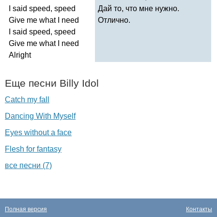
I
said
speed
,
speed
Дай то, что мне нужно.
Give
me
what
I
need
Отлично.
I
said
speed
,
speed
Give
me
what
I
need
Alright
Еще песни
Billy
Idol
Catch my fall
Dancing With Myself
Eyes without a face
Flesh for fantasy
все песни (7)
Полная версия
Контакты