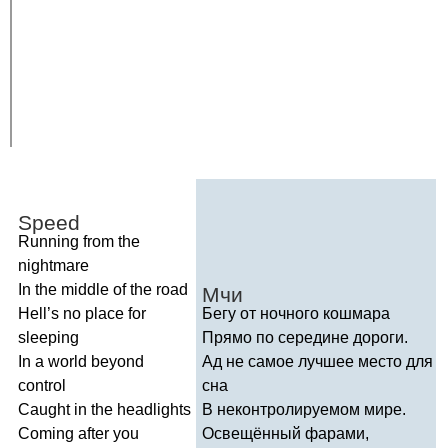
Speed
Running
from
the
nightmare
In
the
middle
of
the
road
Мчи
Hell
’
s
no
place
for
Бегу от ночного кошмара
sleeping
Прямо по середине дороги.
In
a
world
beyond
Ад не самое лучшее место для
control
сна
Caught
in
the
headlights
В неконтролируемом мире.
Coming
after
you
Освещённый фарами,