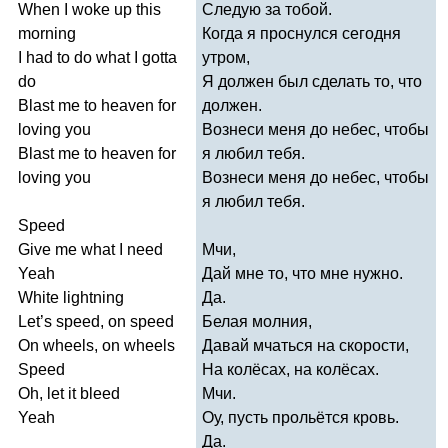
When
I
woke
up
this
Следую за тобой.
morning
Когда я проснулся сегодня
I
had
to
do
what
I
gotta
утром,
do
Я должен был сделать то, что
Blast
me
to
heaven
for
должен.
loving
you
Вознеси меня до небес, чтобы
Blast
me
to
heaven
for
я любил тебя.
loving
you
Вознеси меня до небес, чтобы
я любил тебя.
Speed
Give
me
what
I
need
Мчи,
Yeah
Дай мне то, что мне нужно.
White
lightning
Да.
Let
’
s
speed
,
on
speed
Белая молния,
On
wheels
,
on
wheels
Давай мчаться на скорости,
Speed
На колёсах, на колёсах.
Oh
,
let
it
bleed
Мчи.
Yeah
Оу, пусть прольётся кровь.
Да.