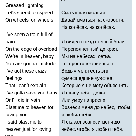
Greased
lightning
Let
’
s
speed
,
on
speed
Смазанная молния,
On
wheels
,
on
wheels
Давай мчаться на скорости,
На колёсах, на колёсах.
I
’
ve
seen
a
train
full
of
pain
Я видел поезд полный боли,
On
the
edge
of
overload
Переполненный до края.
We
’
re
in
heaven
,
baby
Мы на небесах, детка.
You
are
gonna
implode
Ты просто взорвёшься.
I
’
ve
got
these
crazy
Ведь у меня есть эти
feelings
сумасшедшие чувства,
That
I
can
’
t
explain
Которые я не могу объяснить.
I
’
ve
gotta
save
you
baby
Я спасу тебя, детка
Or
I
’
ll
die
in
vain
Или умру напрасно.
Blast
me
to
heaven
for
Вознеси меня до небес, чтобы
loving
you
я любил тебя.
I
said
blast
me
to
Я сказал вознеси меня до
heaven
just
for
loving
небес, чтобы я любил тебя.