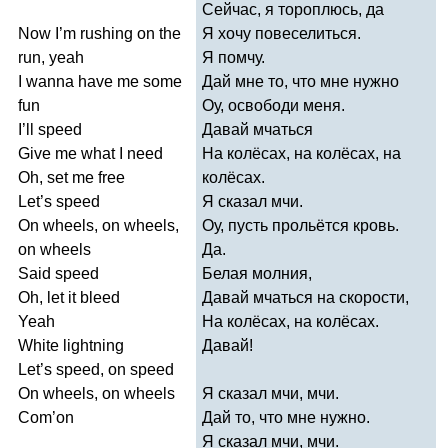
Сейчас, я тороплюсь, да
Now
I
’
m
rushing
on
the
Я хочу повеселиться.
run
,
yeah
Я помчу.
I
wanna
have
me
some
Дай мне то, что мне нужно
fun
Оу, освободи меня.
I
’
ll
speed
Давай мчаться
Give
me
what
I
need
На колёсах, на колёсах, на
Oh
,
set
me
free
колёсах.
Let
’
s
speed
Я сказал мчи.
On
wheels
,
on
wheels
,
Оу, пусть прольётся кровь.
on
wheels
Да.
Said
speed
Белая молния,
Oh
,
let
it
bleed
Давай мчаться на скорости,
Yeah
На колёсах, на колёсах.
White
lightning
Давай!
Let
’
s
speed
,
on
speed
On
wheels
,
on
wheels
Я сказал мчи, мчи.
Com
’
on
Дай то, что мне нужно.
Я сказал мчи, мчи.