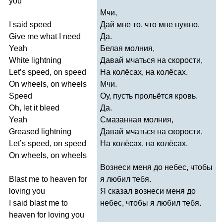
you
Мчи,
I
said
speed
Дай мне то, что мне нужно.
Give
me
what
I
need
Да.
Yeah
Белая молния,
White
lightning
Давай мчаться на скорости,
Let
’
s
speed
,
on
speed
На колёсах, на колёсах.
On
wheels
,
on
wheels
Мчи.
Speed
Оу, пусть прольётся кровь.
Oh
,
let
it
bleed
Да.
Yeah
Смазанная молния,
Greased
lightning
Давай мчаться на скорости,
Let
’
s
speed
,
on
speed
На колёсах, на колёсах.
On
wheels
,
on
wheels
Вознеси меня до небес, чтобы
Blast
me
to
heaven
for
я любил тебя.
loving
you
Я сказал вознеси меня до
I
said
blast
me
to
небес, чтобы я любил тебя.
heaven
for
loving
you