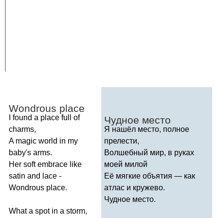
Wondrous
place
I
found
a
place
full
of
Чудное место
charms
,
Я нашёл место, полное
A
magic
world
in
my
прелести,
baby's
arms
.
Волшебный мир, в руках
Her
soft
embrace
like
моей милой
satin
and
lace
-
Её мягкие объятия — как
Wondrous
place
.
атлас и кружево.
Чудное место.
What
a
spot
in
a
storm
,