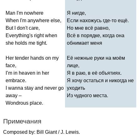
Man
I'm
nowhere
Я нигде,
When
I'm
anywhere
else
,
Если нахожусь где-то ещё.
But
I
don't
care
,
Но мне всё равно,
Everything's
right
when
Всё в порядке, когда она
she
holds
me
tight
.
обнимает меня
Her
tender
hands
on
my
Её нежные руки на моём
face
,
лице,
I
’
m
in
heaven
in
her
Я в раю, в её объятиях.
embrace
.
Я хочу остаться и никогда не
I
wanna
stay
and
never
go
уходить
away
–
Из чудного места.
Wondrous
place
.
Примечания
Composed
by
:
Bill
Giant
/
J
.
Lewis
.