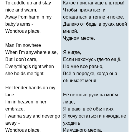
To
cuddle
up
and
stay
Какое пристанище в шторм!
nice
and
warm
.
Чтобы прижаться и
Away
from
harm
in
my
оставаться в тепле и покое.
baby's
arms
-
Далеко от беды в руках моей
Wondrous
place
.
милой,
Чудном месте.
Man
I'm
nowhere
When
I'm
anywhere
else
,
Я нигде,
But
I
don't
care
,
Если нахожусь где-то ещё.
Everything's
right
when
Но мне всё равно,
she
holds
me
tight
.
Всё в порядке, когда она
обнимает меня
Her
tender
hands
on
my
face
,
Её нежные руки на моём
I
’
m
in
heaven
in
her
лице,
embrace
.
Я в раю, в её объятиях.
I
wanna
stay
and
never
go
Я хочу остаться и никогда не
away
–
уходить
Wondrous
place
.
Из чудного места.